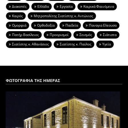
Διακοπές
Ελλάδα
Εργασία
Καιρικά Φαινόμενα
Καιρός
Μητροπολίτης Σιατίστης κ. Αντώνιος
Ομορφιά
Ορθοδοξία
Παιδεία
Παναγια Ελεουσα
Πατήρ Βασίλειος
Προορισμοί
Σεισμός
Σιάτιστα
Σιατίστης κ. Αθανάσιος
Σιατίστης κ. Παύλος
Υγεία
ΦΩΤΟΓΡΑΦΙΑ ΤΗΣ ΗΜΕΡΑΣ