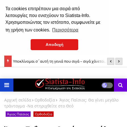
Τα cookies επιτρέπουν μια σειρά από
λειτουργίες που ενισχύουν το Siatista-Info.
Χρησιμοποιώντας τον ιστότοπο, συμφωνείτε με
τη χρήση των cookies.
Περισσότερα
Αποδοχή
Υποκλίνομαι σ΄αυτή τη γενιά που σιγά – σιγά χάνεται…
Β
χ
Αρχική σελίδα
Ορθοδοξία
Άγιος Παΐσιος: Θα γίνει μεγάλο
τράνταγμα -Να στηριχθείτε στο Θεό
Άγιος Παϊσιος
Ορθοδοξία