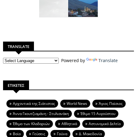
TRANSLATE
Powered by
Translate
ΕΤΙΚΕΤΕΣ
Aρχοντικά της Σιάτιστας
World News
Άγιος Παϊσιος
Άννα Γκουτζιαμάνη - Στυλιανάκη
Έθιμο 15 Αυγούστου
Έθιμο των Κλαδαριών
Αθλητικά
Αστυνομικό Δελτίο
Βοϊο
Γεύσεις
Γούνα
Δ. Μακεδονία