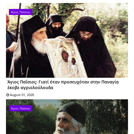
Άγιος Παϊσιος
Άγιος Παΐσιος: Γιατί όταν προσευχόταν στην Παναγία
έκοβε αγριολούλουδα
August 01, 2026
Άγιος Παϊσιος