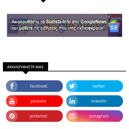
ΑΚΟΛΟΥΘΗΣΤΕ ΜΑΣ
facebook
twitter
youtube
linkedin
pinterest
instagram