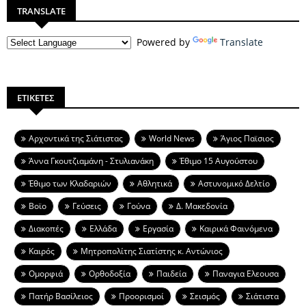
TRANSLATE
Powered by
Translate
ΕΤΙΚΕΤΕΣ
Aρχοντικά της Σιάτιστας
World News
Άγιος Παϊσιος
Άννα Γκουτζιαμάνη - Στυλιανάκη
Έθιμο 15 Αυγούστου
Έθιμο των Κλαδαριών
Αθλητικά
Αστυνομικό Δελτίο
Βοϊο
Γεύσεις
Γούνα
Δ. Μακεδονία
Διακοπές
Ελλάδα
Εργασία
Καιρικά Φαινόμενα
Καιρός
Μητροπολίτης Σιατίστης κ. Αντώνιος
Ομορφιά
Ορθοδοξία
Παιδεία
Παναγια Ελεουσα
Πατήρ Βασίλειος
Προορισμοί
Σεισμός
Σιάτιστα