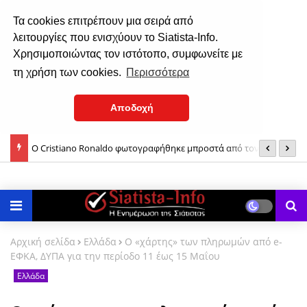
Τα cookies επιτρέπουν μια σειρά από
λειτουργίες που ενισχύουν το Siatista-Info.
Χρησιμοποιώντας τον ιστότοπο, συμφωνείτε με
τη χρήση των cookies.
Περισσότερα
Αποδοχή
Ο Cristiano Ronaldo φωτογραφήθηκε μπροστά από τον στόλο
Π
των πανάκριβων αυτοκινήτων του!
Αρχική σελίδα
Ελλάδα
Ο «χάρτης» των πληρωμών από e-
ΕΦΚΑ, ΔΥΠΑ για την περίοδο 11 έως 15 Μαΐου
Ελλάδα