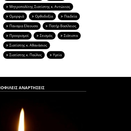
Μητροπολίτης Σιατίστης κ. Αντώνιος
Ομορφιά
Ορθοδοξία
Παιδεία
Παναγια Ελεουσα
Πατήρ Βασίλειος
Προορισμοί
Σεισμός
Σιάτιστα
Σιατίστης κ. Αθανάσιος
Σιατίστης κ. Παύλος
Υγεία
ΟΦΙΛΕΙΣ ΑΝΑΡΤΗΣΕΙΣ