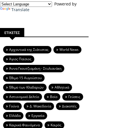
Powered by
Translate
ΕΤΙΚΕΤΕΣ
Aρχοντικά της Σιάτιστας
World News
Άγιος Παϊσιος
Άννα Γκουτζιαμάνη - Στυλιανάκη
Έθιμο 15 Αυγούστου
Έθιμο των Κλαδαριών
Αθλητικά
Αστυνομικό Δελτίο
Βοϊο
Γεύσεις
Γούνα
Δ. Μακεδονία
Διακοπές
Ελλάδα
Εργασία
Καιρικά Φαινόμενα
Καιρός