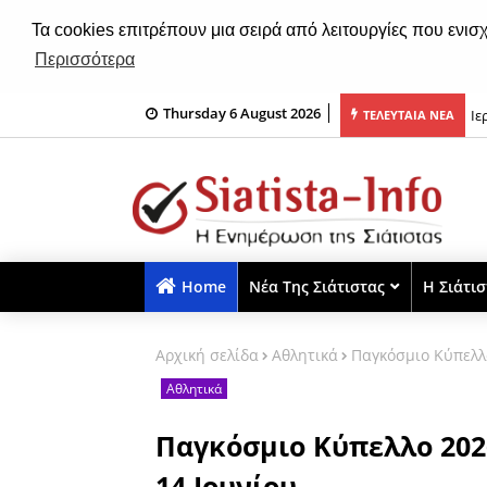
Τα cookies επιτρέπουν μια σειρά από λειτουργίες που ενισ
Περισσότερα
Thursday 6 August 2026
εις για 8.000 θέσεις εργασίας για ανέργους άνω των 55 ετών
Ιε
ΤΕΛΕΥΤΑΙΑ ΝΕΑ
Home
Νέα Της Σιάτιστας
Η Σιάτι
Αρχική σελίδα
Αθλητικά
Παγκόσμιο Κύπελλο
Αθλητικά
Παγκόσμιο Κύπελλο 202
14 Ιουνίου