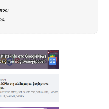
πορ)
ορ)