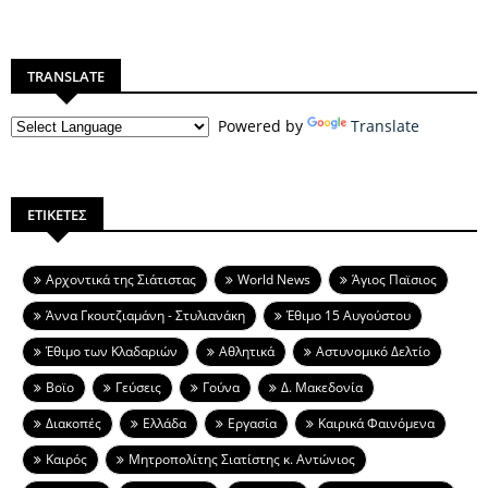
TRANSLATE
Powered by
Translate
ΕΤΙΚΕΤΕΣ
Aρχοντικά της Σιάτιστας
World News
Άγιος Παϊσιος
Άννα Γκουτζιαμάνη - Στυλιανάκη
Έθιμο 15 Αυγούστου
Έθιμο των Κλαδαριών
Αθλητικά
Αστυνομικό Δελτίο
Βοϊο
Γεύσεις
Γούνα
Δ. Μακεδονία
Διακοπές
Ελλάδα
Εργασία
Καιρικά Φαινόμενα
Καιρός
Μητροπολίτης Σιατίστης κ. Αντώνιος