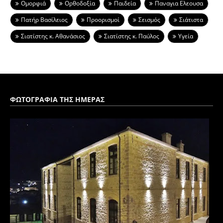
Ομορφιά
Ορθοδοξία
Παιδεία
Παναγια Ελεουσα
Πατήρ Βασίλειος
Προορισμοί
Σεισμός
Σιάτιστα
Σιατίστης κ. Αθανάσιος
Σιατίστης κ. Παύλος
Υγεία
ΦΩΤΟΓΡΑΦΙΑ ΤΗΣ ΗΜΕΡΑΣ