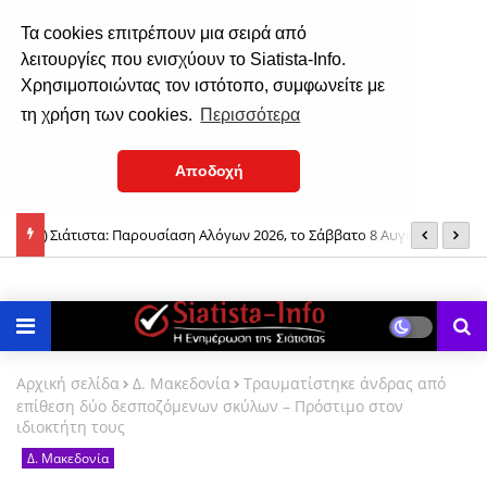
Τα cookies επιτρέπουν μια σειρά από
λειτουργίες που ενισχύουν το Siatista-Info.
Χρησιμοποιώντας τον ιστότοπο, συμφωνείτε με
τη χρήση των cookies.
Περισσότερα
Αποδοχή
Σιάτιστα: Παρουσίαση Αλόγων 2026, το Σάββατο 8 Αυγούστου
Β
Νταλίκα ανετράπη έξω από Βαθύλακκο – Τραυματίας ο 24χρονος
2026
οδηγός
Αρχική σελίδα
Δ. Μακεδονία
Τραυματίστηκε άνδρας από
επίθεση δύο δεσποζόμενων σκύλων – Πρόστιμο στον
ιδιοκτήτη τους
Δ. Μακεδονία