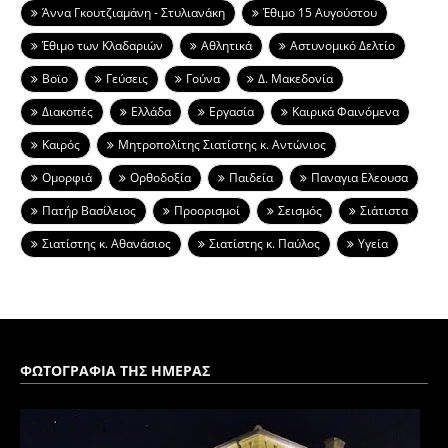
Άννα Γκουτζιαμάνη - Στυλιανάκη
Έθιμο 15 Αυγούστου
Έθιμο των Κλαδαριών
Αθλητικά
Αστυνομικό Δελτίο
Βοϊο
Γεύσεις
Γούνα
Δ. Μακεδονία
Διακοπές
Ελλάδα
Εργασία
Καιρικά Φαινόμενα
Καιρός
Μητροπολίτης Σιατίστης κ. Αντώνιος
Ομορφιά
Ορθοδοξία
Παιδεία
Παναγια Ελεουσα
Πατήρ Βασίλειος
Προορισμοί
Σεισμός
Σιάτιστα
Σιατίστης κ. Αθανάσιος
Σιατίστης κ. Παύλος
Υγεία
ΦΩΤΟΓΡΑΦΙΑ ΤΗΣ ΗΜΕΡΑΣ