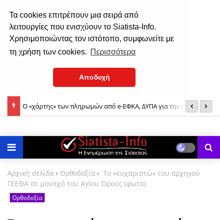
Τα cookies επιτρέπουν μια σειρά από
λειτουργίες που ενισχύουν το Siatista-Info.
Χρησιμοποιώντας τον ιστότοπο, συμφωνείτε με
τη χρήση των cookies.
Περισσότερα
Αποδοχή
Ο «χάρτης» των πληρωμών από e-ΕΦΚΑ, ΔΥΠΑ για την περίοδο 10
9
έως 14 Αυγούστου
Μ
Αρχική σελίδα
Ορθοδοξία
To «ευχαριστώ» του αρχηγού
ΓΕΕΘΑ σε μοναχό του Αγίου Όρους (φωτο)
Ορθοδοξία