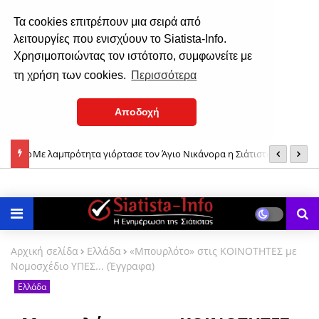
Τα cookies επιτρέπουν μια σειρά από
λειτουργίες που ενισχύουν το Siatista-Info.
Χρησιμοποιώντας τον ιστότοπο, συμφωνείτε με
τη χρήση των cookies.
Περισσότερα
Αποδοχή
Με λαμπρότητα γιόρτασε τον Άγιο Νικάνορα η Σιάτιστα (φωτο-
Ν
Σιάτιστα: O καιρός το Σαββατοκύριακο, 8 και 9 Αυγούστου 2026
βίντεο)
Αρχική σελίδα
Ελλάδα
«Μπουρλότο» στις ΚΟΙΝΟΤΗΤΕΣ με
Νομοσχέδιο ΥΠΕΣ... (Έγγραφα)
Ελλάδα