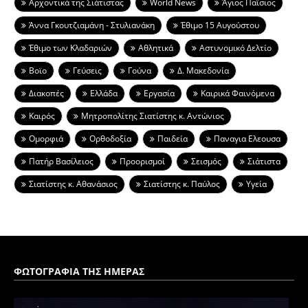
Aρχοντικά της Σιάτιστας
World News
Άγιος Παϊσιος
Άννα Γκουτζιαμάνη - Στυλιανάκη
Έθιμο 15 Αυγούστου
Έθιμο των Κλαδαριών
Αθλητικά
Αστυνομικό Δελτίο
Βοϊο
Γεύσεις
Γούνα
Δ. Μακεδονία
Διακοπές
Ελλάδα
Εργασία
Καιρικά Φαινόμενα
Καιρός
Μητροπολίτης Σιατίστης κ. Αντώνιος
Ομορφιά
Ορθοδοξία
Παιδεία
Παναγια Ελεουσα
Πατήρ Βασίλειος
Προορισμοί
Σεισμός
Σιάτιστα
Σιατίστης κ. Αθανάσιος
Σιατίστης κ. Παύλος
Υγεία
ΦΩΤΟΓΡΑΦΙΑ ΤΗΣ ΗΜΕΡΑΣ