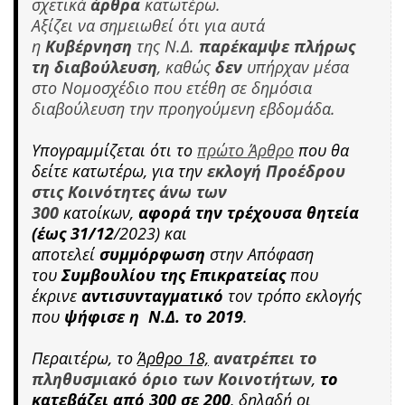
σχετικά
άρθρα
κατωτέρω.
Αξίζει να σημειωθεί ότι για αυτά
η
Κυβέρνηση
της Ν.Δ.
παρέκαμψε πλήρως
τη διαβούλευση
, καθώς
δεν
υπήρχαν μέσα
στο Νομοσχέδιο που ετέθη σε δημόσια
διαβούλευση την προηγούμενη εβδομάδα.
Υπογραμμίζεται ότι το
πρώτο Άρθρο
που θα
δείτε κατωτέρω, για την
εκλογή Προέδρου
στις Κοινότητες άνω των
300
κατοίκων,
αφορά την τρέχουσα θητεία
(έως 31/12
/2023) και
αποτελεί
συμμόρφωση
στην Απόφαση
του
Συμβουλίου της Επικρατείας
που
έκρινε
αντισυνταγματικό
τον τρόπο εκλογής
που
ψήφισε η Ν.Δ. το 2019
.
Περαιτέρω, το
Άρθρο 18,
ανατρέπει το
πληθυσμιακό όριο των Κοινοτήτων
,
το
κατεβάζει από 300 σε 200
, δηλαδή οι