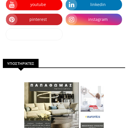
youtube
linkedin
pinterest
instagram
dailymotion
ΥΠΟΣΤΗΡΙΚΤΕΣ