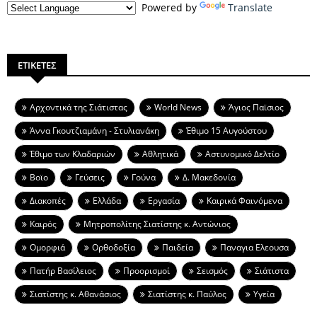
Powered by
Translate
ΕΤΙΚΕΤΕΣ
Aρχοντικά της Σιάτιστας
World News
Άγιος Παϊσιος
Άννα Γκουτζιαμάνη - Στυλιανάκη
Έθιμο 15 Αυγούστου
Έθιμο των Κλαδαριών
Αθλητικά
Αστυνομικό Δελτίο
Βοϊο
Γεύσεις
Γούνα
Δ. Μακεδονία
Διακοπές
Ελλάδα
Εργασία
Καιρικά Φαινόμενα
Καιρός
Μητροπολίτης Σιατίστης κ. Αντώνιος
Ομορφιά
Ορθοδοξία
Παιδεία
Παναγια Ελεουσα
Πατήρ Βασίλειος
Προορισμοί
Σεισμός
Σιάτιστα
Σιατίστης κ. Αθανάσιος
Σιατίστης κ. Παύλος
Υγεία