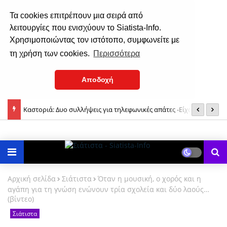
Τα cookies επιτρέπουν μια σειρά από
λειτουργίες που ενισχύουν το Siatista-Info.
Χρησιμοποιώντας τον ιστότοπο, συμφωνείτε με
τη χρήση των cookies.
Περισσότερα
Αποδοχή
Καστοριά: Δυο συλλήψεις για τηλεφωνικές απάτες -Είχαν το ρόλο
Δ
του «εισπράκτορα» και του «τσιλιαδόρου»
Α
Αρχική σελίδα
Σιάτιστα
Όταν η μουσική, ο χορός και η
αγάπη για τη γνώση ενώνουν τρία σχολεία και δύο λαούς…
(βίντεο)
Σιάτιστα