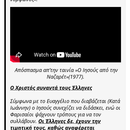
Aπόσπασμα απ’την ταινία »Ο Ιησούς από την
Ναζαρέτ»(1977).
Ο Χριστός συναντά τους Έλληνες
Σύμφωνα με το Ευαγγέλιο που διαβάζεται (Κατά
Ιωάννην) ο Ιησούς συνεχίζει να διδάσκει, ενώ οι
Φαρισαίοι ψάχνουν τρόπους για να τον
συλλάβουν.
Οι Έλληνες δε, έχουν την
τιμητική τους, καθώς αναφέρεται