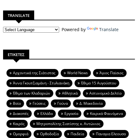
TRANSLATE
Powered by
Translate
ΕΤΙΚΕΤΕΣ
Aρχοντικά της Σιάτιστας
World News
Άγιος Παϊσιος
Άννα Γκουτζιαμάνη - Στυλιανάκη
Έθιμο 15 Αυγούστου
Έθιμο των Κλαδαριών
Αθλητικά
Αστυνομικό Δελτίο
Βοϊο
Γεύσεις
Γούνα
Δ. Μακεδονία
Διακοπές
Ελλάδα
Εργασία
Καιρικά Φαινόμενα
Καιρός
Μητροπολίτης Σιατίστης κ. Αντώνιος
Ομορφιά
Ορθοδοξία
Παιδεία
Παναγια Ελεουσα