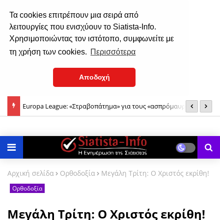
Τα cookies επιτρέπουν μια σειρά από
λειτουργίες που ενισχύουν το Siatista-Info.
Χρησιμοποιώντας τον ιστότοπο, συμφωνείτε με
τη χρήση των cookies.
Περισσότερα
Αποδοχή
τα
Europa League: «Στραβοπάτημα» για τους «ασπρόμαυρους» και
Ε
η πρόκριση περνάει από... Βρυξέλλες
κ
Αρχική σελίδα
Ορθοδοξία
Μεγάλη Τρίτη: Ο Χριστός εκρίθη!
Ορθοδοξία
Μεγάλη Τρίτη: Ο Χριστός εκρίθη!