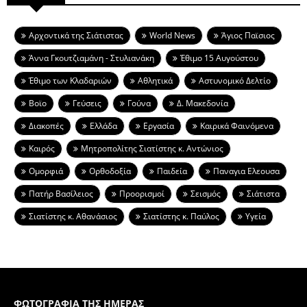
Aρχοντικά της Σιάτιστας
World News
Άγιος Παϊσιος
Άννα Γκουτζιαμάνη - Στυλιανάκη
Έθιμο 15 Αυγούστου
Έθιμο των Κλαδαριών
Αθλητικά
Αστυνομικό Δελτίο
Βοϊο
Γεύσεις
Γούνα
Δ. Μακεδονία
Διακοπές
Ελλάδα
Εργασία
Καιρικά Φαινόμενα
Καιρός
Μητροπολίτης Σιατίστης κ. Αντώνιος
Ομορφιά
Ορθοδοξία
Παιδεία
Παναγια Ελεουσα
Πατήρ Βασίλειος
Προορισμοί
Σεισμός
Σιάτιστα
Σιατίστης κ. Αθανάσιος
Σιατίστης κ. Παύλος
Υγεία
ΦΩΤΟΓΡΑΦΙΑ ΤΗΣ ΗΜΕΡΑΣ