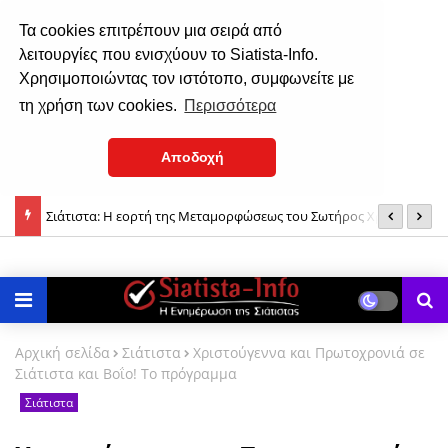
Τα cookies επιτρέπουν μια σειρά από
λειτουργίες που ενισχύουν το Siatista-Info.
Χρησιμοποιώντας τον ιστότοπο, συμφωνείτε με
τη χρήση των cookies.
Περισσότερα
Αποδοχή
 του
Σιάτιστα: Η εορτή της Μεταμορφώσεως του Σωτήρος Χριστού
(
(φωτο)
δ
Αρχική σελίδα
Σιάτιστα
Χριστούγεννα και Πρωτοχρονιά σε
Σιάτιστα και Βοΐο! Το πρόγραμμα
Σιάτιστα