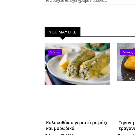
Η φτώχεια θα έχει χρώμα πράσινο…
YOU MAY LIKE
Γεύσεις
Γεύσεις
Κολοκυθάκια γεμιστά με ρύζι
Tηγαvη
και μυρωδικά
τραγαν