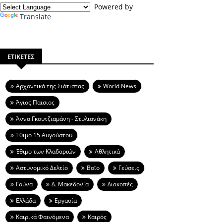
Powered by
Translate
ΕΤΙΚΕΤΕΣ
Aρχοντικά της Σιάτιστας
World News
Άγιος Παϊσιος
Άννα Γκουτζιαμάνη - Στυλιανάκη
Έθιμο 15 Αυγούστου
Έθιμο των Κλαδαριών
Αθλητικά
Αστυνομικό Δελτίο
Βοϊο
Γεύσεις
Γούνα
Δ. Μακεδονία
Διακοπές
Ελλάδα
Εργασία
Καιρικά Φαινόμενα
Καιρός