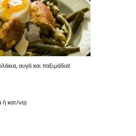
λάκια, αυγά και παξιμάδια!
 ή κατ/να)