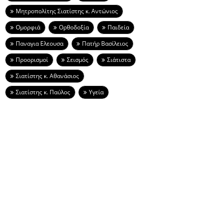
Μητροπολίτης Σιατίστης κ. Αντώνιος
Ομορφιά
Ορθοδοξία
Παιδεία
Παναγια Ελεουσα
Πατήρ Βασίλειος
Προορισμοί
Σεισμός
Σιάτιστα
Σιατίστης κ. Αθανάσιος
Σιατίστης κ. Παύλος
Υγεία