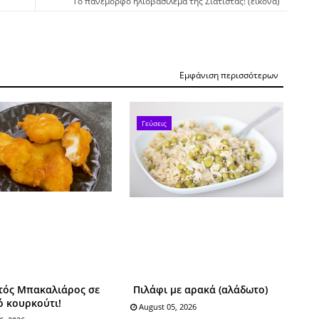
Το πανέμορφο ηλιοβασίλεμα της Σιάτιστας! (εικόνα)
Εμφάνιση περισσότερων
Γεύσεις
τός Mπακαλιάρος σε
Πιλάφι με αρακά (αλάδωτο)
ό κουρκούτι!
August 05, 2026