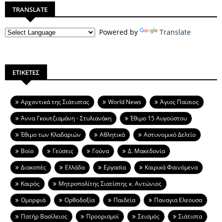
TRANSLATE
Powered by
Translate
ΕΤΙΚΕΤΕΣ
Aρχοντικά της Σιάτιστας
World News
Άγιος Παϊσιος
Άννα Γκουτζιαμάνη - Στυλιανάκη
Έθιμο 15 Αυγούστου
Έθιμο των Κλαδαριών
Αθλητικά
Αστυνομικό Δελτίο
Βοϊο
Γεύσεις
Γούνα
Δ. Μακεδονία
Διακοπές
Ελλάδα
Εργασία
Καιρικά Φαινόμενα
Καιρός
Μητροπολίτης Σιατίστης κ. Αντώνιος
Ομορφιά
Ορθοδοξία
Παιδεία
Παναγια Ελεουσα
Πατήρ Βασίλειος
Προορισμοί
Σεισμός
Σιάτιστα