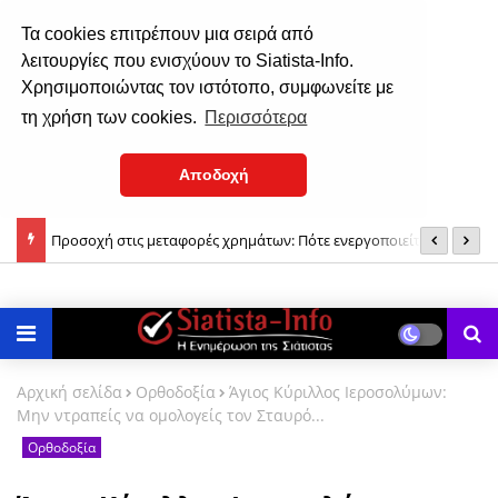
Τα cookies επιτρέπουν μια σειρά από
λειτουργίες που ενισχύουν το Siatista-Info.
Χρησιμοποιώντας τον ιστότοπο, συμφωνείτε με
τη χρήση των cookies.
Περισσότερα
Αποδοχή
Προσοχή στις μεταφορές χρημάτων: Πότε ενεργοποιείται φόρος
Μ
10% έως 40% από την ΑΑΔΕ
Αρχική σελίδα
Ορθοδοξία
Άγιος Κύριλλος Ιεροσολύμων:
Μην ντραπείς να ομολογείς τον Σταυρό...
Ορθοδοξία