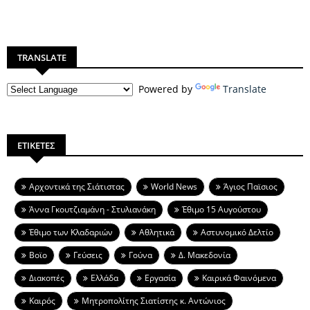
TRANSLATE
Powered by
Translate
ΕΤΙΚΕΤΕΣ
Aρχοντικά της Σιάτιστας
World News
Άγιος Παϊσιος
Άννα Γκουτζιαμάνη - Στυλιανάκη
Έθιμο 15 Αυγούστου
Έθιμο των Κλαδαριών
Αθλητικά
Αστυνομικό Δελτίο
Βοϊο
Γεύσεις
Γούνα
Δ. Μακεδονία
Διακοπές
Ελλάδα
Εργασία
Καιρικά Φαινόμενα
Καιρός
Μητροπολίτης Σιατίστης κ. Αντώνιος