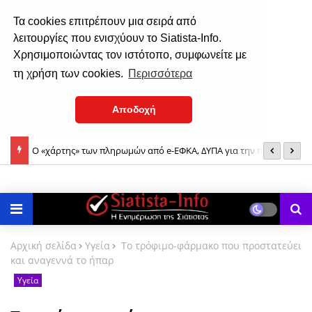
Τα cookies επιτρέπουν μια σειρά από
λειτουργίες που ενισχύουν το Siatista-Info.
Χρησιμοποιώντας τον ιστότοπο, συμφωνείτε με
τη χρήση των cookies.
Περισσότερα
Αποδοχή
Ο «χάρτης» των πληρωμών από e-ΕΦΚΑ, ΔΥΠΑ για την περίοδο 10
9
έως 14 Αυγούστου
Μ
Αρχική σελίδα
Υγεία
Το τρόφιμο-φάρμακο που προστατεύει
και αναγεννά το ήπαρ
Υγεία