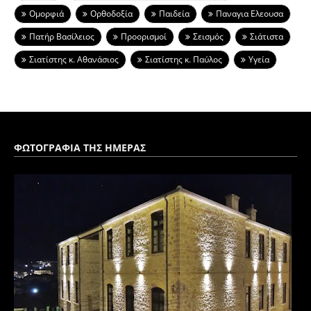
Ομορφιά
Ορθοδοξία
Παιδεία
Παναγια Ελεουσα
Πατήρ Βασίλειος
Προορισμοί
Σεισμός
Σιάτιστα
Σιατίστης κ. Αθανάσιος
Σιατίστης κ. Παύλος
Υγεία
ΦΩΤΟΓΡΑΦΙΑ ΤΗΣ ΗΜΕΡΑΣ