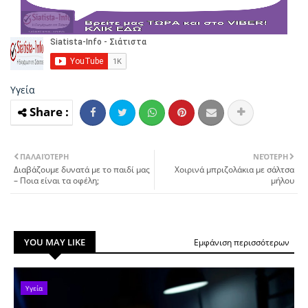
Υγεία
ΠΑΛΑΙΌΤΕΡΗ
ΝΕΌΤΕΡΗ
Διαβάζουμε δυνατά με το παιδί μας
Χοιρινά μπριζολάκια με σάλτσα
– Ποια είναι τα οφέλη;
μήλου
YOU MAY LIKE
Εμφάνιση περισσότερων
Υγεία