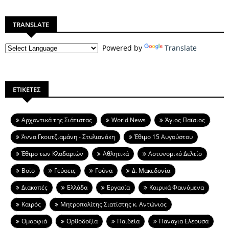
TRANSLATE
Powered by
Translate
ΕΤΙΚΕΤΕΣ
Aρχοντικά της Σιάτιστας
World News
Άγιος Παϊσιος
Άννα Γκουτζιαμάνη - Στυλιανάκη
Έθιμο 15 Αυγούστου
Έθιμο των Κλαδαριών
Αθλητικά
Αστυνομικό Δελτίο
Βοϊο
Γεύσεις
Γούνα
Δ. Μακεδονία
Διακοπές
Ελλάδα
Εργασία
Καιρικά Φαινόμενα
Καιρός
Μητροπολίτης Σιατίστης κ. Αντώνιος
Ομορφιά
Ορθοδοξία
Παιδεία
Παναγια Ελεουσα