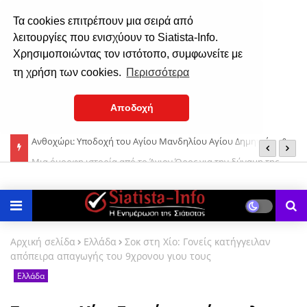
Τα cookies επιτρέπουν μια σειρά από
λειτουργίες που ενισχύουν το Siatista-Info.
Χρησιμοποιώντας τον ιστότοπο, συμφωνείτε με
τη χρήση των cookies.
Περισσότερα
Αποδοχή
ίου &
Μια όμορφη ιστορία από το Άγιον Όρος για την δύναμη της
Σ
ούστου
Παναγίας μας!
Αρχική σελίδα
Ελλάδα
Σοκ στη Χίο: Γονείς κατήγγειλαν
απόπειρα απαγωγής του 9χρονου γιου τους
Ελλάδα