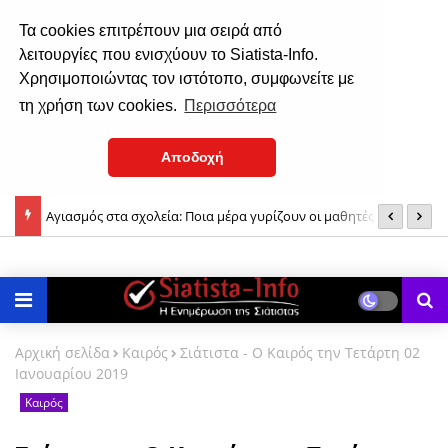
Τα cookies επιτρέπουν μια σειρά από
λειτουργίες που ενισχύουν το Siatista-Info.
Χρησιμοποιώντας τον ιστότοπο, συμφωνείτε με
τη χρήση των cookies.
Περισσότερα
Αποδοχή
τόλο
Αγιασμός στα σχολεία: Ποια μέρα γυρίζουν οι μαθητές στα
E
θρανία
η
Αρχική σελίδα
Καιρός
Σιάτιστα - Ο Καιρός την Τετάρτη 02
Ιανουαρίου 2019
Καιρός