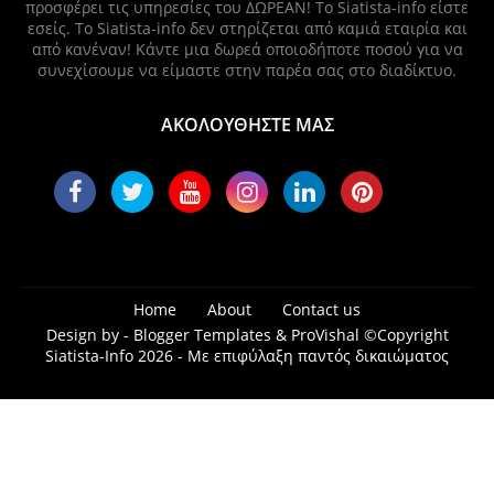
προσφέρει τις υπηρεσίες του ΔΩΡΕΑΝ! Το Siatista-info είστε
εσείς. Το Siatista-info δεν στηρίζεται από καμιά εταιρία και
από κανέναν! Κάντε μια δωρεά οποιοδήποτε ποσού για να
συνεχίσουμε να είμαστε στην παρέα σας στο διαδίκτυο.
ΑΚΟΛΟΥΘΗΣΤΕ ΜΑΣ
Home
About
Contact us
Design by -
Blogger Templates
&
ProVishal
©Copyright
Siatista-Info 2026 - Με επιφύλαξη παντός δικαιώματος