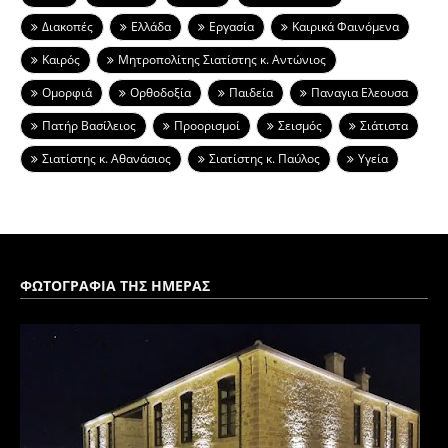
Διακοπές
Ελλάδα
Εργασία
Καιρικά Φαινόμενα
Καιρός
Μητροπολίτης Σιατίστης κ. Αντώνιος
Ομορφιά
Ορθοδοξία
Παιδεία
Παναγια Ελεουσα
Πατήρ Βασίλειος
Προορισμοί
Σεισμός
Σιάτιστα
Σιατίστης κ. Αθανάσιος
Σιατίστης κ. Παύλος
Υγεία
ΦΩΤΟΓΡΑΦΙΑ ΤΗΣ ΗΜΕΡΑΣ