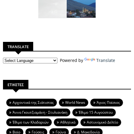
TRANSLATE
Powered by
Translate
ΕΤΙΚΕΤΕΣ
Aρχοντικά της Σιάτιστας
World News
Άγιος Παϊσιος
Άννα Γκουτζιαμάνη - Στυλιανάκη
Έθιμο 15 Αυγούστου
Έθιμο των Κλαδαριών
Αθλητικά
Αστυνομικό Δελτίο
Βοϊο
Γεύσεις
Γούνα
Δ. Μακεδονία