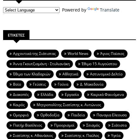
Powered by
Translate
ΕΤΙΚΕΤΕΣ
Aρχοντικά της Σιάτιστας
World News
Άγιος Παϊσιος
Άννα Γκουτζιαμάνη - Στυλιανάκη
Έθιμο 15 Αυγούστου
Έθιμο των Κλαδαριών
Αθλητικά
Αστυνομικό Δελτίο
Βοϊο
Γεύσεις
Γούνα
Δ. Μακεδονία
Διακοπές
Ελλάδα
Εργασία
Καιρικά Φαινόμενα
Καιρός
Μητροπολίτης Σιατίστης κ. Αντώνιος
Ομορφιά
Ορθοδοξία
Παιδεία
Παναγια Ελεουσα
Πατήρ Βασίλειος
Προορισμοί
Σεισμός
Σιάτιστα
Σιατίστης κ. Αθανάσιος
Σιατίστης κ. Παύλος
Υγεία