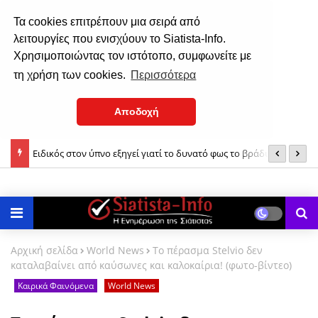
Τα cookies επιτρέπουν μια σειρά από
λειτουργίες που ενισχύουν το Siatista-Info.
Χρησιμοποιώντας τον ιστότοπο, συμφωνείτε με
τη χρήση των cookies.
Περισσότερα
Αποδοχή
ς» και
Ειδικός στον ύπνο εξηγεί γιατί το δυνατό φως το βράδυ
Υ
καθυστερεί την αποκοίμηση
Αρχική σελίδα
World News
Το πέρασμα Stelvio δεν
καταλαβαίνει από καύσωνες και καλοκαίρια! (φωτο-βίντεο)
Καιρικά Φαινόμενα
World News