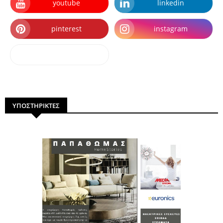
youtube
linkedin
pinterest
instagram
dailymotion
ΥΠΟΣΤΗΡΙΚΤΕΣ