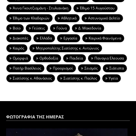
Άννα Γκουτζιαμάνη - Στυλιανάκη
Έθιμο 15 Αυγούστου
Έθιμο των Κλαδαριών
Αθλητικά
Αστυνομικό Δελτίο
Βοϊο
Γεύσεις
Γούνα
Δ. Μακεδονία
Διακοπές
Ελλάδα
Εργασία
Καιρικά Φαινόμενα
Καιρός
Μητροπολίτης Σιατίστης κ. Αντώνιος
Ομορφιά
Ορθοδοξία
Παιδεία
Παναγια Ελεουσα
Πατήρ Βασίλειος
Προορισμοί
Σεισμός
Σιάτιστα
Σιατίστης κ. Αθανάσιος
Σιατίστης κ. Παύλος
Υγεία
ΦΩΤΟΓΡΑΦΙΑ ΤΗΣ ΗΜΕΡΑΣ