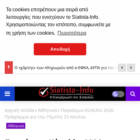
Τα cookies επιτρέπουν μια σειρά από
λειτουργίες που ενισχύουν το Siatista-Info.
Χρησιμοποιώντας τον ιστότοπο, συμφωνείτε με
τη χρήση των cookies.
Περισσότερα
Αποδοχή
Ο «χάρτης» των πληρωμών από e-ΕΦΚΑ, ΔΥΠΑ για την περίοδο 10
9
έως 14 Αυγούστου
Μ
Αρχική σελίδα
Αθλητικά
Παγκόσμιο Κύπελλο 2026:
Πρόγραμμα για την Πέμπτη 25 Ιουνίου
Αθλητικά