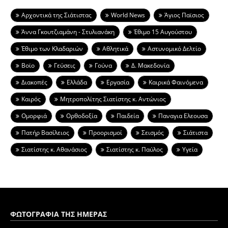
Aρχοντικά της Σιάτιστας
World News
Άγιος Παϊσιος
Άννα Γκουτζιαμάνη - Στυλιανάκη
Έθιμο 15 Αυγούστου
Έθιμο των Κλαδαριών
Αθλητικά
Αστυνομικό Δελτίο
Βοϊο
Γεύσεις
Γούνα
Δ. Μακεδονία
Διακοπές
Ελλάδα
Εργασία
Καιρικά Φαινόμενα
Καιρός
Μητροπολίτης Σιατίστης κ. Αντώνιος
Ομορφιά
Ορθοδοξία
Παιδεία
Παναγια Ελεουσα
Πατήρ Βασίλειος
Προορισμοί
Σεισμός
Σιάτιστα
Σιατίστης κ. Αθανάσιος
Σιατίστης κ. Παύλος
Υγεία
ΦΩΤΟΓΡΑΦΙΑ ΤΗΣ ΗΜΕΡΑΣ