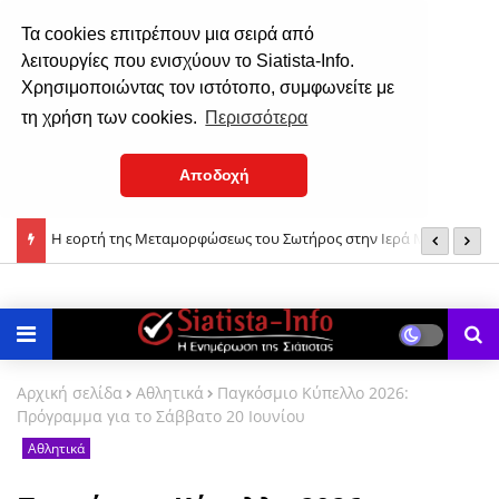
Τα cookies επιτρέπουν μια σειρά από
λειτουργίες που ενισχύουν το Siatista-Info.
Χρησιμοποιώντας τον ιστότοπο, συμφωνείτε με
τη χρήση των cookies.
Περισσότερα
Αποδοχή
ονή
Μεταμόρφωση του Σωτήρος: Γιατί ευλογούνται τα σταφύλια;
Τ
δ
Αρχική σελίδα
Αθλητικά
Παγκόσμιο Κύπελλο 2026:
Πρόγραμμα για το Σάββατο 20 Ιουνίου
Αθλητικά