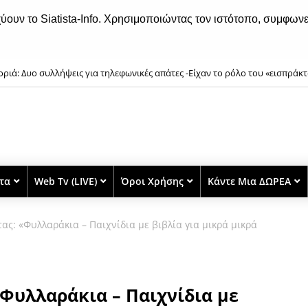
χύουν το Siatista-Info. Χρησιμοποιώντας τον ιστότοπο, συμφωνε
ριά: Δυο συλλήψεις για τηλεφωνικές απάτες -Είχαν το ρόλο του «εισπράκτ
λιαδόρου»
στα
Web Tv (LIVE)
Όροι Χρήσης
Κάντε Μια ΔΩΡΕΑ
τας: «Φυλλαράκια – Παιχνίδια με βιβλία για μικρά μικρά
«Φυλλαράκια – Παιχνίδια με