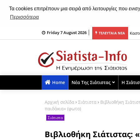
Τα cookies επιτρέπουν μια σειρά από λειτουργίες που ενισ
Περισσότερα
Friday 7 August 2026
Προσφορές 2026
Καστο
ΤΕΛΕΥΤΑΙΑ ΝΕΑ
«τσι
Home
Νέα Της Σιάτιστας
Η Σιάτι
Αρχική σελίδα
Σιάτιστα
Bιβλιοθήκη Σιάτισ
παιδάκια» (φωτο)
Σιάτιστα
Bιβλιοθήκη Σιάτιστας: 