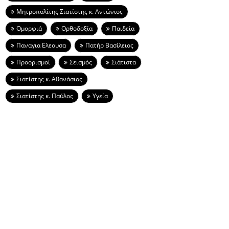
Μητροπολίτης Σιατίστης κ. Αντώνιος
Ομορφιά
Ορθοδοξία
Παιδεία
Παναγια Ελεουσα
Πατήρ Βασίλειος
Προορισμοί
Σεισμός
Σιάτιστα
Σιατίστης κ. Αθανάσιος
Σιατίστης κ. Παύλος
Υγεία