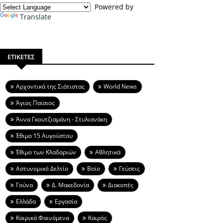
Powered by
Translate
ΕΤΙΚΕΤΕΣ
Aρχοντικά της Σιάτιστας
World News
Άγιος Παϊσιος
Άννα Γκουτζιαμάνη - Στυλιανάκη
Έθιμο 15 Αυγούστου
Έθιμο των Κλαδαριών
Αθλητικά
Αστυνομικό Δελτίο
Βοϊο
Γεύσεις
Γούνα
Δ. Μακεδονία
Διακοπές
Ελλάδα
Εργασία
Καιρικά Φαινόμενα
Καιρός