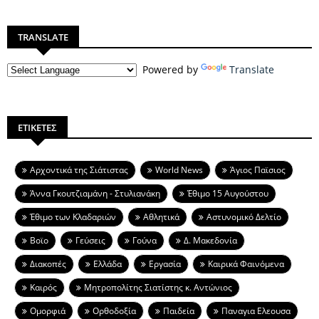
TRANSLATE
Powered by
Translate
ΕΤΙΚΕΤΕΣ
Aρχοντικά της Σιάτιστας
World News
Άγιος Παϊσιος
Άννα Γκουτζιαμάνη - Στυλιανάκη
Έθιμο 15 Αυγούστου
Έθιμο των Κλαδαριών
Αθλητικά
Αστυνομικό Δελτίο
Βοϊο
Γεύσεις
Γούνα
Δ. Μακεδονία
Διακοπές
Ελλάδα
Εργασία
Καιρικά Φαινόμενα
Καιρός
Μητροπολίτης Σιατίστης κ. Αντώνιος
Ομορφιά
Ορθοδοξία
Παιδεία
Παναγια Ελεουσα