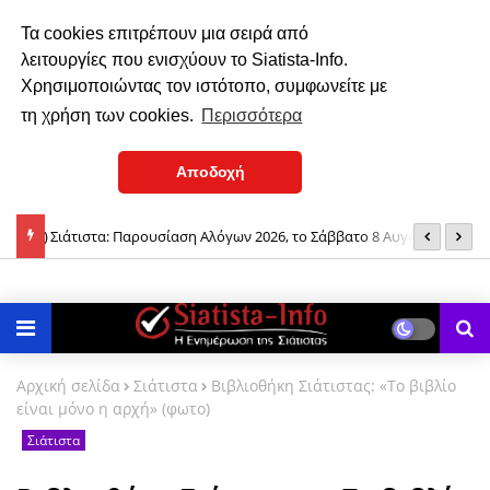
Τα cookies επιτρέπουν μια σειρά από
λειτουργίες που ενισχύουν το Siatista-Info.
Χρησιμοποιώντας τον ιστότοπο, συμφωνείτε με
τη χρήση των cookies.
Περισσότερα
Αποδοχή
 (φωτο)
Σιάτιστα: Παρουσίαση Αλόγων 2026, το Σάββατο 8 Αυγούστου
Ν
2026
ο
Αρχική σελίδα
Σιάτιστα
Βιβλιοθήκη Σιάτιστας: «Το βιβλίο
είναι μόνο η αρχή» (φωτο)
Σιάτιστα