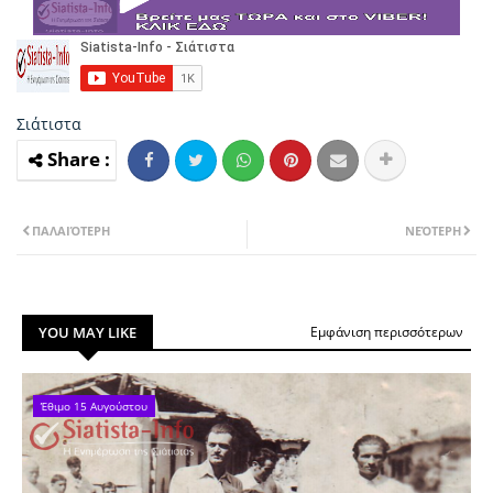
Σιάτιστα
ΠΑΛΑΙΌΤΕΡΗ
ΝΕΌΤΕΡΗ
YOU MAY LIKE
Εμφάνιση περισσότερων
Έθιμο 15 Αυγούστου