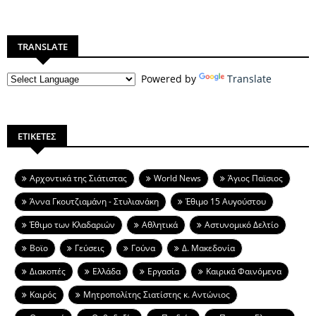
TRANSLATE
Powered by
Translate
ΕΤΙΚΕΤΕΣ
Aρχοντικά της Σιάτιστας
World News
Άγιος Παϊσιος
Άννα Γκουτζιαμάνη - Στυλιανάκη
Έθιμο 15 Αυγούστου
Έθιμο των Κλαδαριών
Αθλητικά
Αστυνομικό Δελτίο
Βοϊο
Γεύσεις
Γούνα
Δ. Μακεδονία
Διακοπές
Ελλάδα
Εργασία
Καιρικά Φαινόμενα
Καιρός
Μητροπολίτης Σιατίστης κ. Αντώνιος