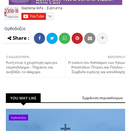
Ορθοδοξία
ΠΑΛΑΙΌΤΕΡΗ
ΝΕΌΤΕΡΗ
Αυτή είναι η χειρότερη ώρα για
Η εικόνα του Ασπασμού των Αγίων
τσιμπολόγημα – Παχαίνει και
Αποστόλων Πέτρου και Παύλου –
ανεβάζει το σάκχαρο
Σύμβολο ειρήνης και καταλλαγής
YOU MAY LIKE
Εμφάνιση περισσότερων
Ορθοδοξία