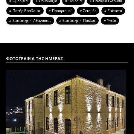
Ομορφιά
Ορθοδοξία
Παιδεία
Παναγια Ελεουσα
Πατήρ Βασίλειος
Προορισμοί
Σεισμός
Σιάτιστα
Σιατίστης κ. Αθανάσιος
Σιατίστης κ. Παύλος
Υγεία
ΦΩΤΟΓΡΑΦΙΑ ΤΗΣ ΗΜΕΡΑΣ