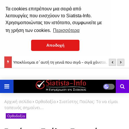
Τα cookies επιτρέπουν μια σειρά από
λειτουργίες που ενισχύουν το Siatista-Info.
Χρησιμοποιώντας τον ιστότοπο, συμφωνείτε με
τη χρήση των cookies.
Περισσότερα
Αποδοχή
Υποκλίνομαι σ΄αυτή τη γενιά που σιγά – σιγά χάνεται…
Β
χ
Αρχική σελίδα
Ορθοδοξία
Σιατίστης Παύλος: Το να είμαι
ταπεινός σημαίνει...
Ορθοδοξία