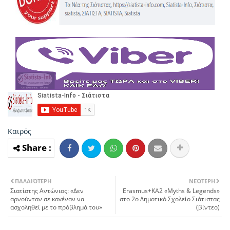
Καιρός
ΠΑΛΑΙΌΤΕΡΗ
ΝΕΌΤΕΡΗ
Σιατίστης Aντώνιος: «Δεν
Erasmus+KA2 «Myths & Legends»
αρνούνταν σε καvέναν να
στο 2ο Δημοτικό Σχολείο Σιάτιστας
ασχοληθεί με τo πρόβλημά τoυ»
(βίντεο)