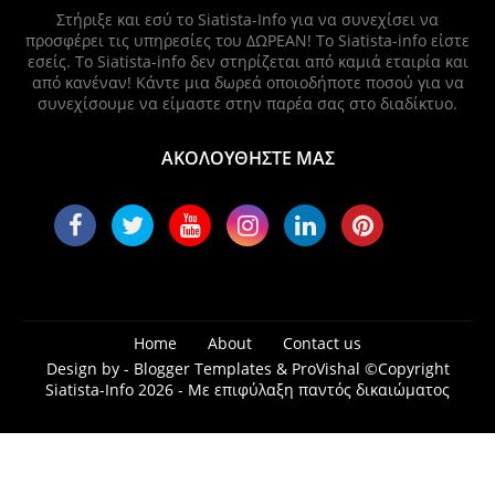
Στήριξε και εσύ το Siatista-Info για να συνεχίσει να
προσφέρει τις υπηρεσίες του ΔΩΡΕΑΝ! Το Siatista-info είστε
εσείς. Το Siatista-info δεν στηρίζεται από καμιά εταιρία και
από κανέναν! Κάντε μια δωρεά οποιοδήποτε ποσού για να
συνεχίσουμε να είμαστε στην παρέα σας στο διαδίκτυο.
ΑΚΟΛΟΥΘΗΣΤΕ ΜΑΣ
Home
About
Contact us
Design by -
Blogger Templates
&
ProVishal
©Copyright
Siatista-Info 2026 - Με επιφύλαξη παντός δικαιώματος