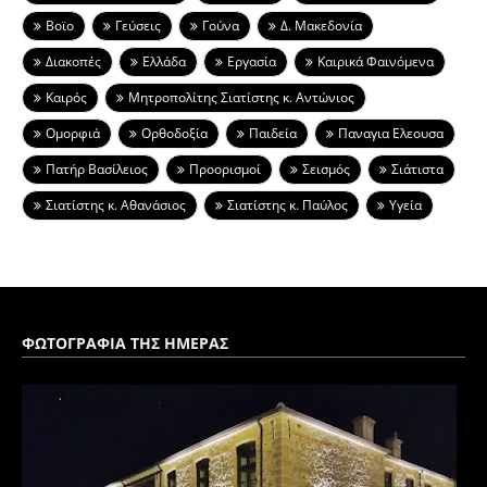
Βοϊο
Γεύσεις
Γούνα
Δ. Μακεδονία
Διακοπές
Ελλάδα
Εργασία
Καιρικά Φαινόμενα
Καιρός
Μητροπολίτης Σιατίστης κ. Αντώνιος
Ομορφιά
Ορθοδοξία
Παιδεία
Παναγια Ελεουσα
Πατήρ Βασίλειος
Προορισμοί
Σεισμός
Σιάτιστα
Σιατίστης κ. Αθανάσιος
Σιατίστης κ. Παύλος
Υγεία
ΦΩΤΟΓΡΑΦΙΑ ΤΗΣ ΗΜΕΡΑΣ