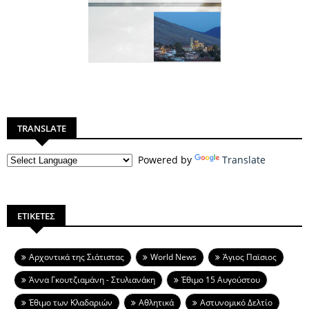
TRANSLATE
Powered by
Translate
ΕΤΙΚΕΤΕΣ
Aρχοντικά της Σιάτιστας
World News
Άγιος Παϊσιος
Άννα Γκουτζιαμάνη - Στυλιανάκη
Έθιμο 15 Αυγούστου
Έθιμο των Κλαδαριών
Αθλητικά
Αστυνομικό Δελτίο