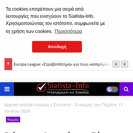
Τα cookies επιτρέπουν μια σειρά από
λειτουργίες που ενισχύουν το Siatista-Info.
Χρησιμοποιώντας τον ιστότοπο, συμφωνείτε με
τη χρήση των cookies.
Περισσότερα
Αποδοχή
Europa League: «Στραβοπάτημα» για τους «ασπρόμαυρους» και
Υ
Ειδικός στον ύπνο εξηγεί γιατί το δυνατό φως το βράδυ
η πρόκριση περνάει από... Βρυξέλλες
καθυστερεί την αποκοίμηση
Αρχική σελίδα
Καιρός
Σιάτιστα - Ο καιρός την Πέμπτη 11
Ιουνίου 2026
Καιρός