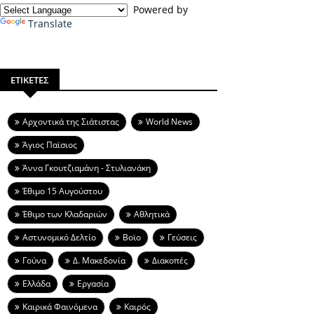
Powered by
Translate
ΕΤΙΚΕΤΕΣ
Aρχοντικά της Σιάτιστας
World News
Άγιος Παϊσιος
Άννα Γκουτζιαμάνη - Στυλιανάκη
Έθιμο 15 Αυγούστου
Έθιμο των Κλαδαριών
Αθλητικά
Αστυνομικό Δελτίο
Βοϊο
Γεύσεις
Γούνα
Δ. Μακεδονία
Διακοπές
Ελλάδα
Εργασία
Καιρικά Φαινόμενα
Καιρός