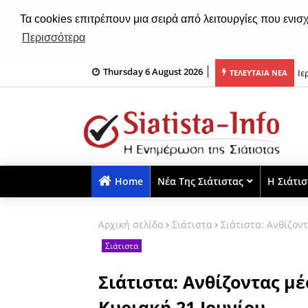
Τα cookies επιτρέπουν μια σειρά από λειτουργίες που ενισ
Περισσότερα
Ιε
Thursday 6 August 2026
Kα
ΤΕΛΕΥΤΑΙΑ ΝΕΑ
Home
Νέα Της Σιάτιστας
Η Σιάτι
Αρχική σελίδα
Σιάτιστα
Σιάτιστα: Aνθίζον
Σιάτιστα
Σιάτιστα: Aνθίζοντας μέ
Κυριακή 21 Ιουνίου