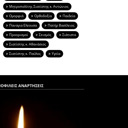
Μητροπολίτης Σιατίστης κ. Αντώνιος
Ομορφιά
Ορθοδοξία
Παιδεία
Παναγια Ελεουσα
Πατήρ Βασίλειος
Προορισμοί
Σεισμός
Σιάτιστα
Σιατίστης κ. Αθανάσιος
Σιατίστης κ. Παύλος
Υγεία
ΟΦΙΛΕΙΣ ΑΝΑΡΤΗΣΕΙΣ