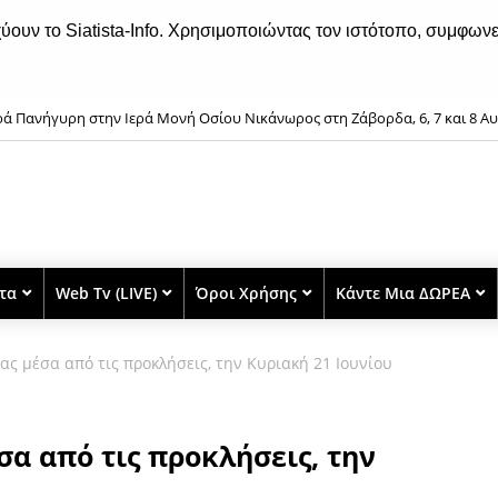
χύουν το Siatista-Info. Χρησιμοποιώντας τον ιστότοπο, συμφωνε
ρά Πανήγυρη στην Ιερά Μονή Οσίου Νικάνωρος στη Ζάβορδα, 6, 7 και 8 Α
τάσβεση της πυρκαγιάς σε εγκαταλελειμμένο κτήριο στην Κοζάνη
στα
Web Tv (LIVE)
Όροι Χρήσης
Κάντε Μια ΔΩΡΕΑ
τας μέσα από τις προκλήσεις, την Κυριακή 21 Ιουνίου
σα από τις προκλήσεις, την