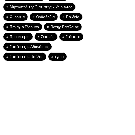
Μητροπολίτης Σιατίστης κ. Αντώνιος
Ομορφιά
Ορθοδοξία
Παιδεία
Παναγια Ελεουσα
Πατήρ Βασίλειος
Προορισμοί
Σεισμός
Σιάτιστα
Σιατίστης κ. Αθανάσιος
Σιατίστης κ. Παύλος
Υγεία