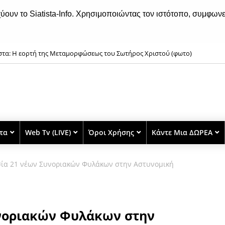
χύουν το Siatista-Info. Χρησιμοποιώντας τον ιστότοπο, συμφωνε
ιστα: Η εορτή της Μεταμορφώσεως του Σωτήρος Χριστού (φωτο)
ιατίστης Παύλος: «Εμείς το μάθημα το ξέρουμε, εκείνοι που δεν το ξέρουν θ
στα
Web Tv (LIVE)
Όροι Χρήσης
Κάντε Μια ΔΩΡΕΑ
ία 21 νέων Συνοριακών Φυλάκων στην Αστυνομική
νοριακών Φυλάκων στην