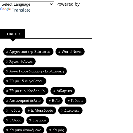
Powered by
Translate
ΕΤΙΚΕΤΕΣ
Aρχοντικά της Σιάτιστας
World News
Άγιος Παϊσιος
Άννα Γκουτζιαμάνη - Στυλιανάκη
Έθιμο 15 Αυγούστου
Έθιμο των Κλαδαριών
Αθλητικά
Αστυνομικό Δελτίο
Βοϊο
Γεύσεις
Γούνα
Δ. Μακεδονία
Διακοπές
Ελλάδα
Εργασία
Καιρικά Φαινόμενα
Καιρός