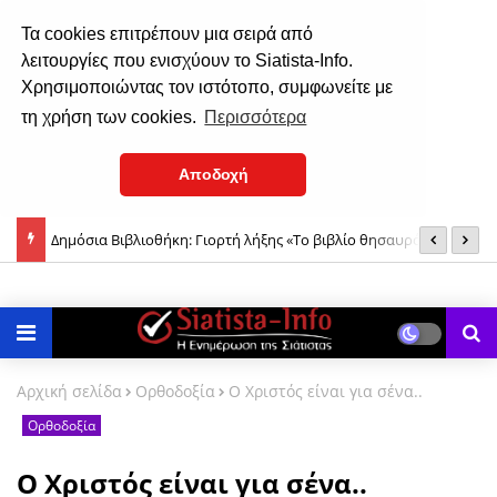
Τα cookies επιτρέπουν μια σειρά από
λειτουργίες που ενισχύουν το Siatista-Info.
Χρησιμοποιώντας τον ιστότοπο, συμφωνείτε με
τη χρήση των cookies.
Περισσότερα
Αποδοχή
Δημόσια Βιβλιοθήκη: Γιορτή λήξης «Το βιβλίο θησαυρός» (φωτο)
«
Σιάτιστα: Παρουσίαση Αλόγων 2026, το Σάββατο 8 Αυγούστου
Π
2026
Αρχική σελίδα
Ορθοδοξία
Ο Χριστός είναι για σένα..
Ορθοδοξία
Ο Χριστός είναι για σένα..