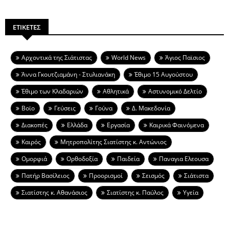
ΕΤΙΚΕΤΕΣ
Aρχοντικά της Σιάτιστας
World News
Άγιος Παϊσιος
Άννα Γκουτζιαμάνη - Στυλιανάκη
Έθιμο 15 Αυγούστου
Έθιμο των Κλαδαριών
Αθλητικά
Αστυνομικό Δελτίο
Βοϊο
Γεύσεις
Γούνα
Δ. Μακεδονία
Διακοπές
Ελλάδα
Εργασία
Καιρικά Φαινόμενα
Καιρός
Μητροπολίτης Σιατίστης κ. Αντώνιος
Ομορφιά
Ορθοδοξία
Παιδεία
Παναγια Ελεουσα
Πατήρ Βασίλειος
Προορισμοί
Σεισμός
Σιάτιστα
Σιατίστης κ. Αθανάσιος
Σιατίστης κ. Παύλος
Υγεία