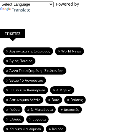
Powered by
Translate
ΕΤΙΚΕΤΕΣ
Aρχοντικά της Σιάτιστας
World News
Άγιος Παϊσιος
Άννα Γκουτζιαμάνη - Στυλιανάκη
Έθιμο 15 Αυγούστου
Έθιμο των Κλαδαριών
Αθλητικά
Αστυνομικό Δελτίο
Βοϊο
Γεύσεις
Γούνα
Δ. Μακεδονία
Διακοπές
Ελλάδα
Εργασία
Καιρικά Φαινόμενα
Καιρός