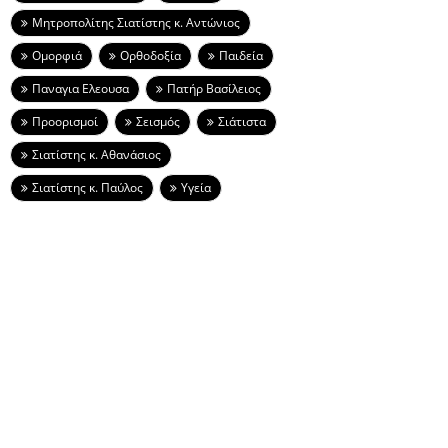
Μητροπολίτης Σιατίστης κ. Αντώνιος
Ομορφιά
Ορθοδοξία
Παιδεία
Παναγια Ελεουσα
Πατήρ Βασίλειος
Προορισμοί
Σεισμός
Σιάτιστα
Σιατίστης κ. Αθανάσιος
Σιατίστης κ. Παύλος
Υγεία