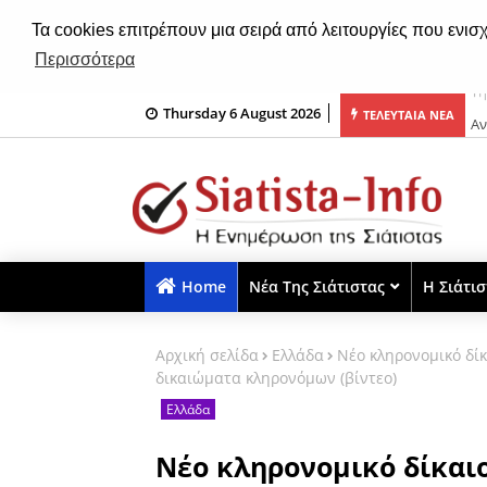
Τα cookies επιτρέπουν μια σειρά από λειτουργίες που ενισ
Περισσότερα
Thursday 6 August 2026
ος σε τραγανό κουρκούτι!
Αν
ΤΕΛΕΥΤΑΙΑ ΝΕΑ
Home
Νέα Της Σιάτιστας
Η Σιάτι
Αρχική σελίδα
Ελλάδα
Νέο κληρονομικό δίκ
δικαιώματα κληρονόμων (βίντεο)
Ελλάδα
Νέο κληρονομικό δίκαιο 