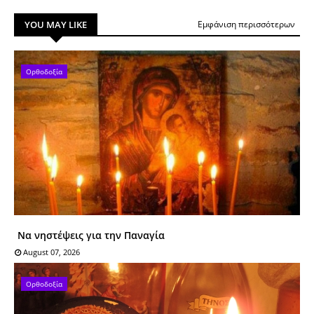
YOU MAY LIKE
Εμφάνιση περισσότερων
Ορθοδοξία
Να νηστέψεις για την Παναγία
August 07, 2026
Ορθοδοξία