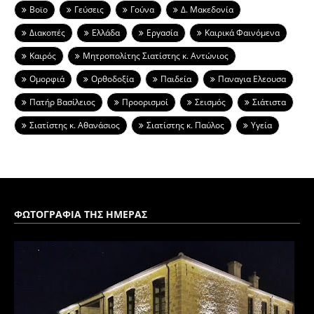
Βοϊο
Γεύσεις
Γούνα
Δ. Μακεδονία
Διακοπές
Ελλάδα
Εργασία
Καιρικά Φαινόμενα
Καιρός
Μητροπολίτης Σιατίστης κ. Αντώνιος
Ομορφιά
Ορθοδοξία
Παιδεία
Παναγια Ελεουσα
Πατήρ Βασίλειος
Προορισμοί
Σεισμός
Σιάτιστα
Σιατίστης κ. Αθανάσιος
Σιατίστης κ. Παύλος
Υγεία
ΦΩΤΟΓΡΑΦΙΑ ΤΗΣ ΗΜΕΡΑΣ