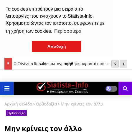
Τα cookies επιτρέπουν μια σειρά από
λειτουργίες που ενισχύουν το Siatista-Info.
Χρησιμοποιώντας τον ιστότοπο, συμφωνείτε με
τη χρήση των cookies.
Περισσότερα
Αποδοχή
Ο Cristiano Ronaldo φωτογραφήθηκε μπροστά από τον στόλο
Α
των πανάκριβων αυτοκινήτων του!
θ
Αρχική σελίδα
Ορθοδοξία
Μην κρίνεις τον άλλο
Ορθοδοξία
Μην κρίνεις τον άλλο