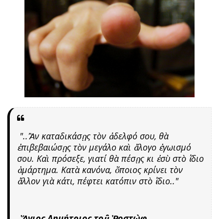
"..Ἂν καταδικάσῃς τὸν ἀδελφό σου, θὰ
ἐπιβεβαιώσῃς τὸν μεγάλο καὶ ἄλογο ἐγωισμό
σου. Καὶ πρόσεξε, γιατί θὰ πέσῃς κι ἐσὺ στὸ ἴδιο
ἁμάρτημα. Κατὰ κανόνα, ὅποιος κρίνει τὸν
ἄλλον γιὰ κάτι, πέφτει κατόπιν στὸ ἴδιο.."
​Ἅγιος Δημήτριος τοῦ Ῥοστὼφ