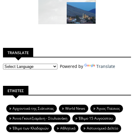
TRANSLATE
Powered by
Translate
ΕΤΙΚΕΤΕΣ
Aρχοντικά της Σιάτιστας
World News
Άγιος Παϊσιος
Άννα Γκουτζιαμάνη - Στυλιανάκη
Έθιμο 15 Αυγούστου
Έθιμο των Κλαδαριών
Αθλητικά
Αστυνομικό Δελτίο