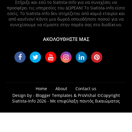
Στήριξε και εσύ το Siatista-Info για να συνεχίσει να
προσφέρει τις υπηρεσίες του ΔΩΡΕΑΝ! Το Siatista-info είστε
εσείς. Το Siatista-info δεν στηρίζεται από καμιά εταιρία και
από κανέναν! Κάντε μια δωρεά οποιοδήποτε ποσού για να
συνεχίσουμε να είμαστε στην παρέα σας στο διαδίκτυο.
ΑΚΟΛΟΥΘΗΣΤΕ ΜΑΣ
Home
About
Contact us
Design by -
Blogger Templates
&
ProVishal
©Copyright
Siatista-Info 2026 - Με επιφύλαξη παντός δικαιώματος