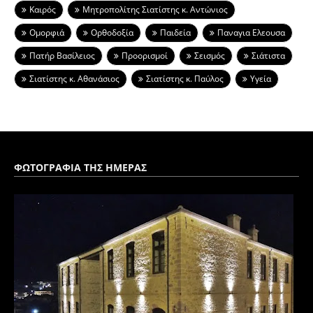
Καιρός
Μητροπολίτης Σιατίστης κ. Αντώνιος
Ομορφιά
Ορθοδοξία
Παιδεία
Παναγια Ελεουσα
Πατήρ Βασίλειος
Προορισμοί
Σεισμός
Σιάτιστα
Σιατίστης κ. Αθανάσιος
Σιατίστης κ. Παύλος
Υγεία
ΦΩΤΟΓΡΑΦΙΑ ΤΗΣ ΗΜΕΡΑΣ