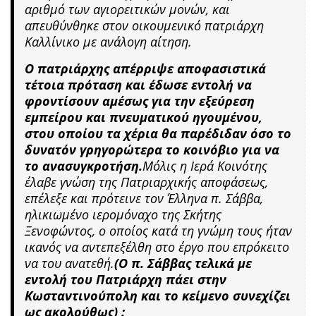
αριθμό των αγιορειτικών μονών, και
απευθύνθηκε στον οικουμενικό πατριάρχη
Καλλίνικο με ανάλογη αίτηση.
Ο πατριάρχης απέρριψε αποφασιστικά
τέτοια πρόταση και έδωσε εντολή να
φροντίσουν αμέσως για την εξεύρεση
εμπείρου και πνευματικού ηγουμένου,
στου οποίου τα χέρια θα παρέδιδαν όσο το
δυνατόν γρηγορώτερα το κοινόβιο για να
το ανασυγκροτήση.
Μόλις η Ιερά Κοινότης
έλαβε γνώση της Πατριαρχικής αποφάσεως,
επέλεξε και πρότεινε τον Έλληνα π. Σάββα,
ηλικιωμένο ιερομόναχο της Σκήτης
Ξενοφώντος, ο οποίος κατά τη γνώμη τους ήταν
ικανός να αντεπεξέλθη στο έργο που επρόκειτο
να του ανατεθή.
(Ο π. Σάββας τελικά με
εντολή του Πατριάρχη πάει στην
Κωσταντινούπολη και το κείμενο συνεχίζει
ως ακολούθως) :