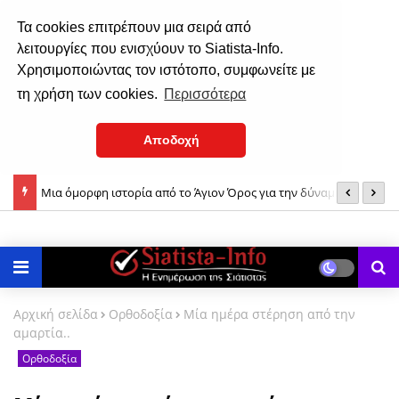
Τα cookies επιτρέπουν μια σειρά από
λειτουργίες που ενισχύουν το Siatista-Info.
Χρησιμοποιώντας τον ιστότοπο, συμφωνείτε με
τη χρήση των cookies.
Περισσότερα
Αποδοχή
ίου &
Μια όμορφη ιστορία από το Άγιον Όρος για την δύναμη της
Σ
ούστου
Παναγίας μας!
Αρχική σελίδα
Ορθοδοξία
Μία ημέρα στέρηση από την
αμαρτία..
Ορθοδοξία