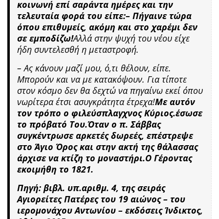
κοινωνή επί σαράντα ημέρες και την
τελευταία φορά του είπε:– Πήγαινε τώρα
όπου επιθυμείς, ακόμη και στο χαρέμι δεν
σε εμποδίζω!
Αλλά στην ψυχή του νέου είχε
ήδη συντελεσθή η μεταστροφή.
– Ας κάνουν μαζί μου, ό,τι θέλουν, είπε.
Μπορούν και να με κατακόψουν. Για τίποτε
στον κόσμο δεν θα δεχτώ να πηγαίνω εκεί όπου
νωρίτερα έτσι ασυγκράτητα έτρεχα!
Με αυτόν
τον τρόπο ο φιλεύσπλαγχνος Κύριος.έσωσε
τo πρόβατό Του.Όταν ο π. Σάββας
συγκέντρωσε αρκετές δωρεές, επέστρεψε
στο Άγιο Όρος και στην ακτή της θάλασσας
άρχισε να κτίζη το μοναστήρι.Ο Γέροντας
εκοιμήθη το 1821.
Πηγή: βιβλ. υπ.αριθμ. 4, της σειράς
Αγιορείτες Πατέρες του 19 αιώνος – του
ιερομονάχου Αντωνίου – εκδόσεις Ίνδικτος,