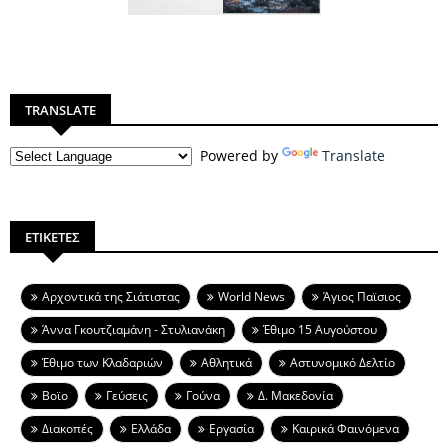
TRANSLATE
Powered by
Translate
ΕΤΙΚΕΤΕΣ
Aρχοντικά της Σιάτιστας
World News
Άγιος Παϊσιος
Άννα Γκουτζιαμάνη - Στυλιανάκη
Έθιμο 15 Αυγούστου
Έθιμο των Κλαδαριών
Αθλητικά
Αστυνομικό Δελτίο
Βοϊο
Γεύσεις
Γούνα
Δ. Μακεδονία
Διακοπές
Ελλάδα
Εργασία
Καιρικά Φαινόμενα