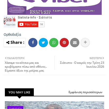
Ορθοδοξία
ΠΑΛΑΙΌΤΕΡΗ
ΝΕΌΤΕΡΗ
Χάσαμε τα κότσια μας και
Σιάτιστα - Ο καιρός την Τρίτη 23
κρυβόμαστε πίσω από οθόνες..
Ιουνίου 2026
Είμαστε άξιοι της μοίρας μας
YOU MAY LIKE
Εμφάνιση περισσότερων
Ορθοδοξία