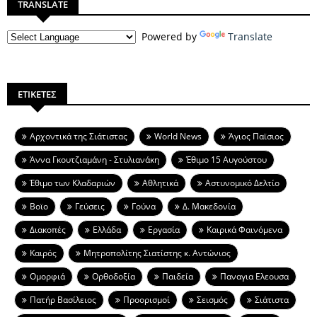
TRANSLATE
Powered by
Translate
ΕΤΙΚΕΤΕΣ
Aρχοντικά της Σιάτιστας
World News
Άγιος Παϊσιος
Άννα Γκουτζιαμάνη - Στυλιανάκη
Έθιμο 15 Αυγούστου
Έθιμο των Κλαδαριών
Αθλητικά
Αστυνομικό Δελτίο
Βοϊο
Γεύσεις
Γούνα
Δ. Μακεδονία
Διακοπές
Ελλάδα
Εργασία
Καιρικά Φαινόμενα
Καιρός
Μητροπολίτης Σιατίστης κ. Αντώνιος
Ομορφιά
Ορθοδοξία
Παιδεία
Παναγια Ελεουσα
Πατήρ Βασίλειος
Προορισμοί
Σεισμός
Σιάτιστα