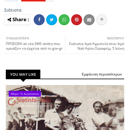
Σιάτιστα
ΠΑΛΑΙΌΤΕΡΗ
ΝΕΌΤΕΡΗ
ΠΡΟΣΟΧΗ σε νέα SMS απάτη που
Σιάτιστα: Ιερά Αγρυπνία στον Ιερό
«μοιάζει» να έρχεται από το gov-gr
Ναό Αγίου Σεραφείμ, 5 Ιούνη
YOU MAY LIKE
Εμφάνιση περισσότερων
Έθιμο 15 Αυγούστου