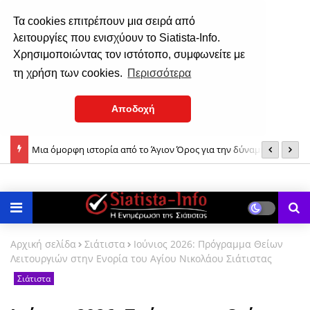
Τα cookies επιτρέπουν μια σειρά από
λειτουργίες που ενισχύουν το Siatista-Info.
Χρησιμοποιώντας τον ιστότοπο, συμφωνείτε με
τη χρήση των cookies.
Περισσότερα
Αποδοχή
ίου &
Μια όμορφη ιστορία από το Άγιον Όρος για την δύναμη της
Σ
ούστου
Παναγίας μας!
Αρχική σελίδα
Σιάτιστα
Ιούνιος 2026: Πρόγραμμα Θείων
Λειτουργιών στην Ενορία του Αγίου Νικολάου Σιάτιστας
Σιάτιστα