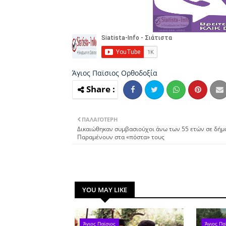
Άγιος Παϊσιος
Ορθοδοξία
ΠΑΛΑΙΌΤΕΡΗ
Δικαιώθηκαν συμβασιούχοι άνω των 55 ετών σε δήμ
Παραμένουν στα «πόστα» τους
YOU MAY LIKE
Άγιος Παϊσιος
Άγιος Πα