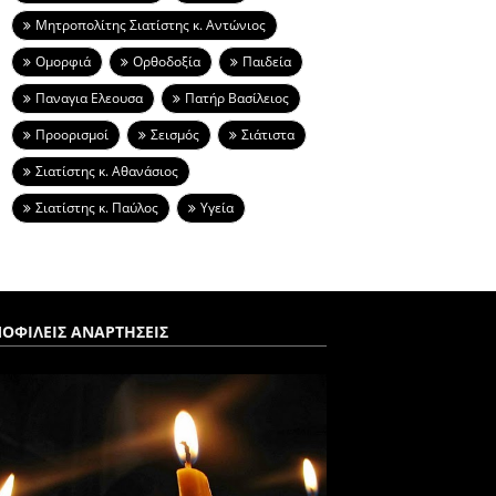
Μητροπολίτης Σιατίστης κ. Αντώνιος
Ομορφιά
Ορθοδοξία
Παιδεία
Παναγια Ελεουσα
Πατήρ Βασίλειος
Προορισμοί
Σεισμός
Σιάτιστα
Σιατίστης κ. Αθανάσιος
Σιατίστης κ. Παύλος
Υγεία
ΟΦΙΛΕΙΣ ΑΝΑΡΤΗΣΕΙΣ