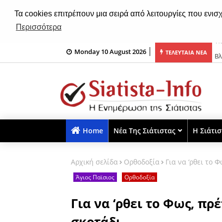
Τα cookies επιτρέπουν μια σειρά από λειτουργίες που ενισ
Περισσότερα
Monday 10 August 2026
 γενιά που σιγά – σιγά χάνεται…
Βλ
ΤΕΛΕΥΤΑΙΑ ΝΕΑ
Home
Νέα Της Σιάτιστας
Η Σιάτι
Αρχική σελίδα
Ορθοδοξία
Για να ‘ρθει το 
Άγιος Παϊσιος
Ορθοδοξία
Για να ‘ρθει το Φως, πρέ
σκοτάδι