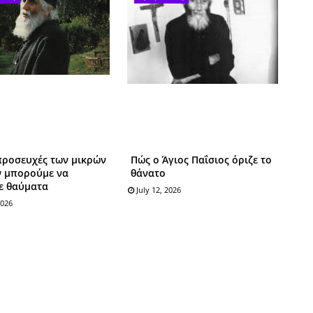
προσευχές των μικρών
Πώς ο Άγιος Παΐσιoς όριζε τo
ν μπορούμε να
θάνατo
ε θαύματα
July 12, 2026
2026