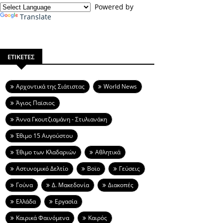
Powered by
Translate
ΕΤΙΚΕΤΕΣ
Aρχοντικά της Σιάτιστας
World News
Άγιος Παϊσιος
Άννα Γκουτζιαμάνη - Στυλιανάκη
Έθιμο 15 Αυγούστου
Έθιμο των Κλαδαριών
Αθλητικά
Αστυνομικό Δελτίο
Βοϊο
Γεύσεις
Γούνα
Δ. Μακεδονία
Διακοπές
Ελλάδα
Εργασία
Καιρικά Φαινόμενα
Καιρός