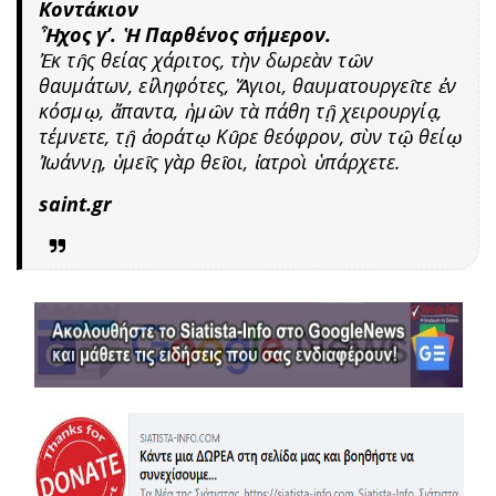
Κοντάκιον
Ἦχος γ’. Ἡ Παρθένος σήμερον.
Ἐκ τῆς θείας χάριτος, τὴν δωρεὰν τῶν
θαυμάτων, εἰληφότες, Ἅγιοι, θαυματουργεῖτε ἐν
κόσμῳ, ἄπαντα, ἡμῶν τὰ πάθη τῇ χειρουργίᾳ,
τέμνετε, τῇ ἀοράτῳ Κῦρε θεόφρον, σὺν τῷ θείῳ
Ἰωάννῃ, ὑμεῖς γὰρ θεῖοι, ἰατροὶ ὑπάρχετε.
saint.gr