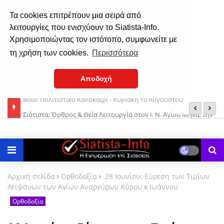
Τα cookies επιτρέπουν μια σειρά από
λειτουργίες που ενισχύουν το Siatista-Info.
Χρησιμοποιώντας τον ιστότοπο, συμφωνείτε με
τη χρήση των cookies.
Περισσότερα
Αποδοχή
Σιάτιστα: Όρθρος & Θεία Λειτουργία στον Ι. Ν. Αγίου Μηνά, την
Σ
Τρίτη 11 Αυγούστου 2026
Αρχική σελίδα
Ορθοδοξία
28 Ιουνίου: Εύρεση των Τιμίων
Λειψάνων των Αγίων Αναργύρων Κύρου κ Ιωάννου
Ορθοδοξία