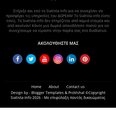
Στήριξε και εσύ το Siatista-Info για να συνεχίσει να
προσφέρει τις υπηρεσίες του ΔΩΡΕΑΝ! Το Siatista-info είστε
εσείς. Το Siatista-info δεν στηρίζεται από καμιά εταιρία και
από κανέναν! Κάντε μια δωρεά οποιοδήποτε ποσού για να
συνεχίσουμε να είμαστε στην παρέα σας στο διαδίκτυο.
ΑΚΟΛΟΥΘΗΣΤΕ ΜΑΣ
Home
About
Contact us
Design by -
Blogger Templates
&
ProVishal
©Copyright
Siatista-Info 2026 - Με επιφύλαξη παντός δικαιώματος