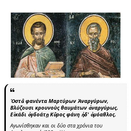
Ὀστᾶ φανέντα Μαρτύρων Ἀναργύρων,
Βλύζουσι κρουνοὺς θαυμάτων ἀναργύρως.
Εἰκάδι ὀγδοάτῃ Κῦρος φάνη ἠδ' ὁμόαθλος.
Αγωνίσθηκαν και οι δύο στα χρόνια του