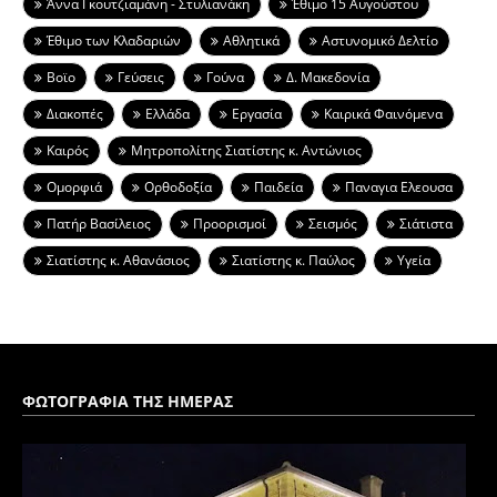
Άννα Γκουτζιαμάνη - Στυλιανάκη
Έθιμο 15 Αυγούστου
Έθιμο των Κλαδαριών
Αθλητικά
Αστυνομικό Δελτίο
Βοϊο
Γεύσεις
Γούνα
Δ. Μακεδονία
Διακοπές
Ελλάδα
Εργασία
Καιρικά Φαινόμενα
Καιρός
Μητροπολίτης Σιατίστης κ. Αντώνιος
Ομορφιά
Ορθοδοξία
Παιδεία
Παναγια Ελεουσα
Πατήρ Βασίλειος
Προορισμοί
Σεισμός
Σιάτιστα
Σιατίστης κ. Αθανάσιος
Σιατίστης κ. Παύλος
Υγεία
ΦΩΤΟΓΡΑΦΙΑ ΤΗΣ ΗΜΕΡΑΣ