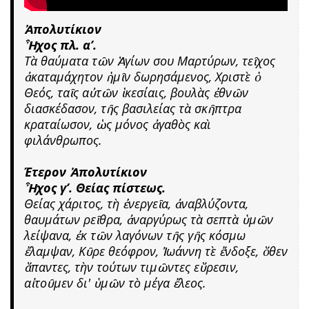
Ἀπολυτίκιον
Ἦχος πλ. α’.
Τὰ θαύματα τῶν Ἁγίων σου Μαρτύρων, τεῖχος
ἀκαταμάχητον ἡμῖν δωρησάμενος, Χριστὲ ὁ
Θεός, ταῖς αὐτῶν ἱκεσίαις, βουλὰς ἐθνῶν
διασκέδασον, τῆς βασιλείας τὰ σκῆπτρα
κραταίωσον, ὡς μόνος ἀγαθὸς καὶ
φιλάνθρωπος.
Έτερον Ἀπολυτίκιον
Ἦχος γ’. Θείας πίστεως.
Θείας χάριτος, τὴ ἐνεργεῖα, ἀναβλύζοντα,
θαυμάτων ρεῖθρα, ἀναργύρως τὰ σεπτὰ ὑμῶν
λείψανα, ἐκ τῶν λαγόνων τῆς γῆς κόσμω
ἔλαμψαν, Κῦρε θεόφρον, Ἰωάννη τὲ ἔνδοξε, ὅθεν
ἅπαντες, τὴν τούτων τιμῶντες εὕρεσιν,
αἰτοῦμεν δι' ὑμῶν τὸ μέγα ἔλεος.