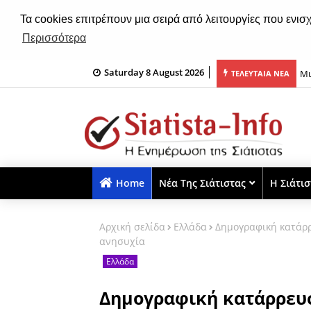
Τα cookies επιτρέπουν μια σειρά από λειτουργίες που ενισ
Περισσότερα
Saturday 8 August 2026
υ Αγίου Μανδηλίου Αγίου Δημητρίου & Τιμίου Σταυρού του Αγίου
Μι
ΤΕΛΕΥΤΑΙΑ ΝΕΑ
ο 8 Αυγούστου
Home
Νέα Της Σιάτιστας
Η Σιάτι
Αρχική σελίδα
Ελλάδα
Δημογραφική κατάρρ
ανησυχία
Ελλάδα
Δημογραφική κατάρρευσ