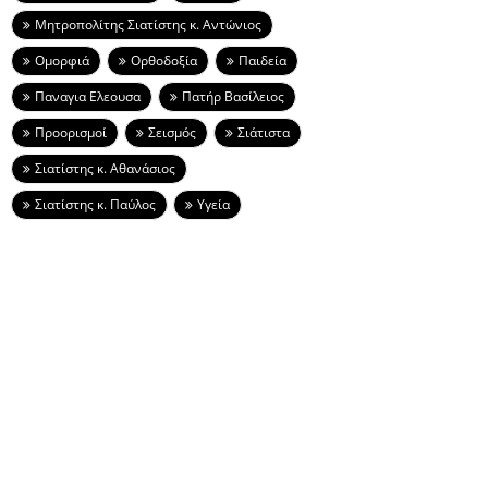
Μητροπολίτης Σιατίστης κ. Αντώνιος
Ομορφιά
Ορθοδοξία
Παιδεία
Παναγια Ελεουσα
Πατήρ Βασίλειος
Προορισμοί
Σεισμός
Σιάτιστα
Σιατίστης κ. Αθανάσιος
Σιατίστης κ. Παύλος
Υγεία