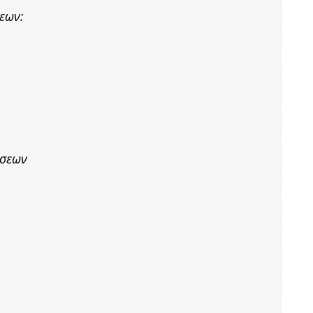
εων:
ήσεων