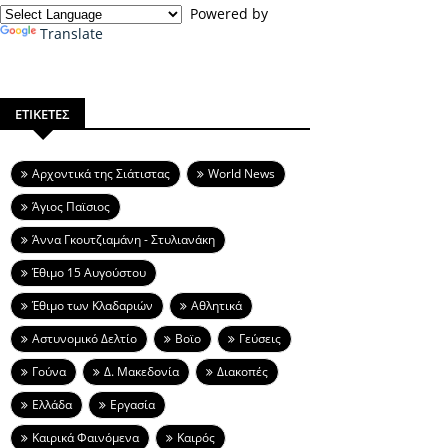
Powered by
Translate
ΕΤΙΚΕΤΕΣ
Aρχοντικά της Σιάτιστας
World News
Άγιος Παϊσιος
Άννα Γκουτζιαμάνη - Στυλιανάκη
Έθιμο 15 Αυγούστου
Έθιμο των Κλαδαριών
Αθλητικά
Αστυνομικό Δελτίο
Βοϊο
Γεύσεις
Γούνα
Δ. Μακεδονία
Διακοπές
Ελλάδα
Εργασία
Καιρικά Φαινόμενα
Καιρός