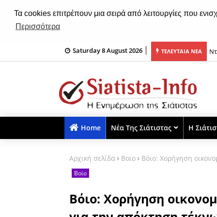
Τα cookies επιτρέπουν μια σειρά από λειτουργίες που ενισ
Περισσότερα
Saturday 8 August 2026
 Αλόγων 2026, το Σάββατο 8 Αυγούστου 2026
Ντ
ΤΕΛΕΥΤΑΙΑ ΝΕΑ
Home
Νέα Της Σιάτιστας
Η Σιάτι
Αρχική σελίδα
Βοϊο
Βόιο: Χορήγηση οικονο
Βοϊο
Βόιο: Χορήγηση οικονομ
για την απόκτηση τέκν