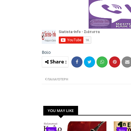
Βοϊο
ΠΑΛΑΙΌΤΕΡΗ
YOU MAY LIKE
Βοϊο
Βοϊο