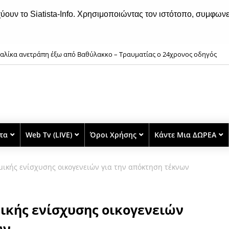
χύουν το Siatista-Info. Χρησιμοποιώντας τον ιστότοπο, συμφωνε
αλίκα ανετράπη έξω από Βαθύλακκο – Τραυματίας ο 24χρονος οδηγός
στα
Web Tv (LIVE)
Όροι Χρήσης
Κάντε Μια ΔΩΡΕΑ
μικής ενίσχυσης οικογενειών για την απόκτηση τέκνων
ικής ενίσχυσης οικογενειών
ων