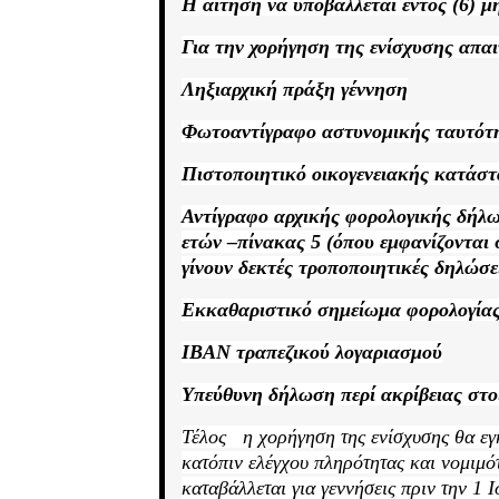
Η αίτηση να υποβάλλεται εντός (6) 
Για την χορήγηση της ενίσχυσης απα
Ληξιαρχική πράξη γέννηση
Φωτοαντίγραφο αστυνομικής ταυτότη
Πιστοποιητικό οικογενειακής κατάσ
Αντίγραφο αρχικής φορολογικής δήλω
ετών –
πί
νακας 5 (όπου εμφανίζονται 
γίνουν δεκτές τροποποιητικές δηλώσε
Εκκαθαριστικό σημείωμα φορολογίας 
ΙΒΑΝ τραπεζικού λογαριασμού
Υπεύθυνη δήλωση περί ακρίβειας στο
Τέλος
η χορήγηση της ενίσχυσης θα ε
κατόπιν ελέγχου πληρότητας και νομιμό
καταβάλλεται για γεννήσεις πριν την 1