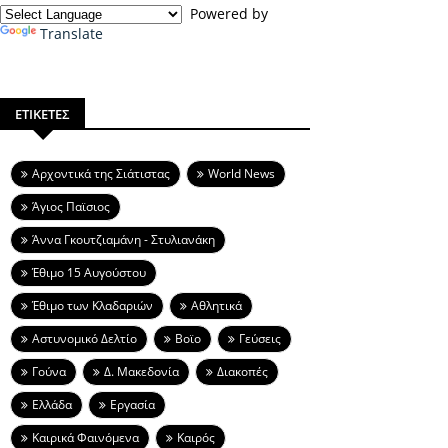
Powered by
Translate
ΕΤΙΚΕΤΕΣ
Aρχοντικά της Σιάτιστας
World News
Άγιος Παϊσιος
Άννα Γκουτζιαμάνη - Στυλιανάκη
Έθιμο 15 Αυγούστου
Έθιμο των Κλαδαριών
Αθλητικά
Αστυνομικό Δελτίο
Βοϊο
Γεύσεις
Γούνα
Δ. Μακεδονία
Διακοπές
Ελλάδα
Εργασία
Καιρικά Φαινόμενα
Καιρός