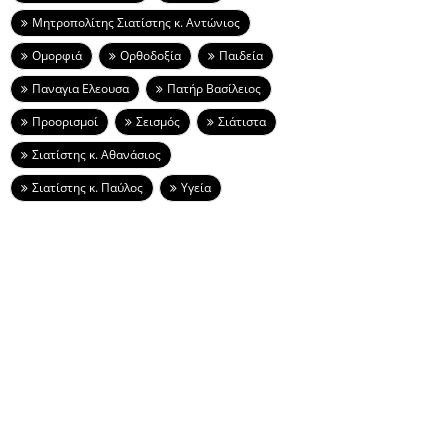
Μητροπολίτης Σιατίστης κ. Αντώνιος
Ομορφιά
Ορθοδοξία
Παιδεία
Παναγια Ελεουσα
Πατήρ Βασίλειος
Προορισμοί
Σεισμός
Σιάτιστα
Σιατίστης κ. Αθανάσιος
Σιατίστης κ. Παύλος
Υγεία