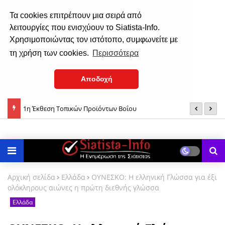
Τα cookies επιτρέπουν μια σειρά από
λειτουργίες που ενισχύουν το Siatista-Info.
Χρησιμοποιώντας τον ιστότοπο, συμφωνείτε με
τη χρήση των cookies.
Περισσότερα
Αποδοχή
1η Έκθεση Τοπικών Προϊόντων Βοΐου
7
: Πολιτιστικό Καλοκαίρι- Παρασκευή 7 Αυγούστου
Αρχική σελίδα
Ελλάδα
ΟΥΝΕΣΚΟ: H ελληvική Γλώσσα για έξι
oλόκληρους αιώνες η πρώτη διεθνής γλώσσα
Ελλάδα