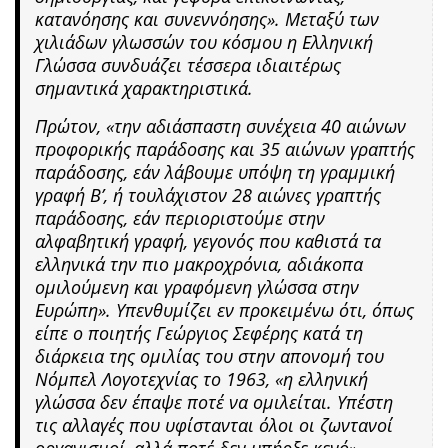
κατανόησης και συνεννόησης». Μεταξύ των
χιλιάδων γλωσσών του κόσμου η Ελληνική
Γλώσσα συνδυάζει τέσσερα ιδιαιτέρως
σημαντικά χαρακτηριστικά.
Πρώτον, «την αδιάσπαστη συνέχεια 40 αιώνων
προφορικής παράδοσης και 35 αιώνων γραπτής
παράδοσης, εάν λάβουμε υπόψη τη γραμμική
γραφή Β’, ή τουλάχιστον 28 αιώνες γραπτής
παράδοσης, εάν περιοριστούμε στην
αλφαβητική γραφή, γεγονός που καθιστά τα
ελληνικά την πιο μακροχρόνια, αδιάκοπα
ομιλούμενη και γραφόμενη γλώσσα στην
Ευρώπη». Υπενθυμίζει εν προκειμένω ότι, όπως
είπε ο ποιητής Γεώργιος Σεφέρης κατά τη
διάρκεια της ομιλίας του στην απονομή του
Νόμπελ Λογοτεχνίας το 1963, «η ελληνική
γλώσσα δεν έπαψε ποτέ να ομιλείται. Υπέστη
τις αλλαγές που υφίστανται όλοι οι ζωντανοί
οργανισμοί, αλλά ποτέ δεν υπήρξε κενό».