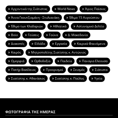
Aρχοντικά της Σιάτιστας
World News
Άγιος Παϊσιος
Άννα Γκουτζιαμάνη - Στυλιανάκη
Έθιμο 15 Αυγούστου
Έθιμο των Κλαδαριών
Αθλητικά
Αστυνομικό Δελτίο
Βοϊο
Γεύσεις
Γούνα
Δ. Μακεδονία
Διακοπές
Ελλάδα
Εργασία
Καιρικά Φαινόμενα
Καιρός
Μητροπολίτης Σιατίστης κ. Αντώνιος
Ομορφιά
Ορθοδοξία
Παιδεία
Παναγια Ελεουσα
Πατήρ Βασίλειος
Προορισμοί
Σεισμός
Σιάτιστα
Σιατίστης κ. Αθανάσιος
Σιατίστης κ. Παύλος
Υγεία
ΦΩΤΟΓΡΑΦΙΑ ΤΗΣ ΗΜΕΡΑΣ