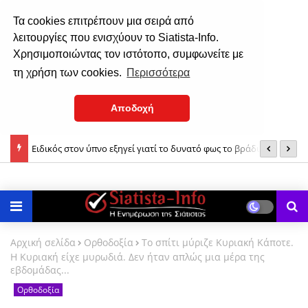
Τα cookies επιτρέπουν μια σειρά από
λειτουργίες που ενισχύουν το Siatista-Info.
Χρησιμοποιώντας τον ιστότοπο, συμφωνείτε με
τη χρήση των cookies.
Περισσότερα
Αποδοχή
ς» και
Ειδικός στον ύπνο εξηγεί γιατί το δυνατό φως το βράδυ
Υ
καθυστερεί την αποκοίμηση
Αρχική σελίδα
Ορθοδοξία
Το σπίτι μύριζε Κυριακή Κάποτε.
Η Κυριακή είχε μυρωδιά. Δεν ήταν απλώς μια μέρα της
εβδομάδας...
Ορθοδοξία