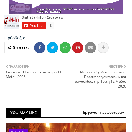
Ορθοδοξία
ΠΑΛΑΙΌΤΕΡΗ
ΝΕΌΤΕΡΗ
Σιάτιστα - Ο καιρός τη Δευτέρα 11
Μουσικό Σχολείο Σιάτιστας:
Μαΐου 2026
Πρόσκληση εγγραφών και
συναυλίας, την Τρίτη 12 Μαΐου
2026
YOU MAY LIKE
Εμφάνιση περισσότερων