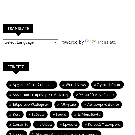
TRANSLATE
Powered by
Translate
ΕΤΙΚΕΤΕΣ
Aρχοντικά της Σιάτιστας
World News
Άγιος Παϊσιος
Άννα Γκουτζιαμάνη - Στυλιανάκη
Έθιμο 15 Αυγούστου
Έθιμο των Κλαδαριών
Αθλητικά
Αστυνομικό Δελτίο
Βοϊο
Γεύσεις
Γούνα
Δ. Μακεδονία
Διακοπές
Ελλάδα
Εργασία
Καιρικά Φαινόμενα
Καιρός
Μητροπολίτης Σιατίστης κ. Αντώνιος