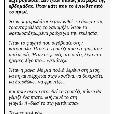
εβδομάδας. Ήταν κάτι που το ένιωθες από
το πρωί.
Ήταν οι μυρωδάτοι λεμονανθοί, το άρωμα της
τριανταφυλλιάς, το χαμομήλι. Ήταν τα
φρεσκοσιδερωμένα ρούχα για την εκκλησία.
Ήταν το φαγητό που σιγόβραζε στην
κατσαρόλα. Ήταν το τραπέζι που ετοιμαζόταν
από νωρίς. Ήταν οι φωνές στο σπίτι, λίγο πιο
ήρεμες, λίγο πιο…
«γεμάτες».
Ήταν η μάνα. Με μια ποδιά δεμένη στη μέση,
να πηγαινοέρχεται στην κουζίνα, να δοκιμάζει,
να διορθώνει, να φροντίζει.
Και πριν ακόμα στρωθεί το τραπέζι, πάντα θα
γέμιζε ένα πιάτο:
«Πήγαινέ το στη
γιαγιά»
ή
«δώσ’ το στη γειτόνισσα».
Το «σκουτελικό».