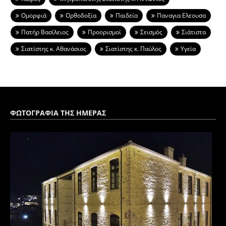
Ομορφιά
Ορθοδοξία
Παιδεία
Παναγια Ελεουσα
Πατήρ Βασίλειος
Προορισμοί
Σεισμός
Σιάτιστα
Σιατίστης κ. Αθανάσιος
Σιατίστης κ. Παύλος
Υγεία
ΦΩΤΟΓΡΑΦΙΑ ΤΗΣ ΗΜΕΡΑΣ