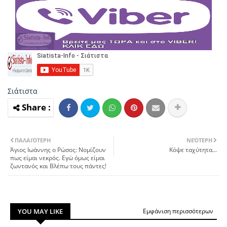
Σιάτιστα
ΠΑΛΑΙΌΤΕΡΗ
ΝΕΌΤΕΡΗ
Άγιος Ιωάννης ο Ρώσος: Νομίζουν
Κόψε ταχύτητα...
πως είμαι νεκρός. Εγώ όμως είμαι
ζωντανός και Βλέπω τους πάντες!
YOU MAY LIKE
Εμφάνιση περισσότερων