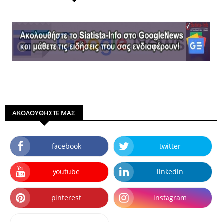
ΑΚΟΛΟΥΘΗΣΤΕ ΜΑΣ
facebook
twitter
youtube
linkedin
pinterest
instagram