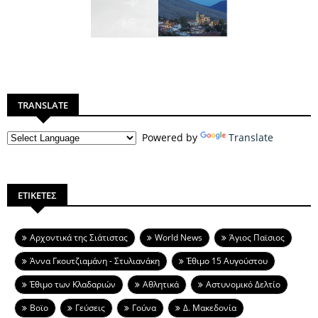
TRANSLATE
Powered by
Translate
ΕΤΙΚΕΤΕΣ
Aρχοντικά της Σιάτιστας
World News
Άγιος Παϊσιος
Άννα Γκουτζιαμάνη - Στυλιανάκη
Έθιμο 15 Αυγούστου
Έθιμο των Κλαδαριών
Αθλητικά
Αστυνομικό Δελτίο
Βοϊο
Γεύσεις
Γούνα
Δ. Μακεδονία