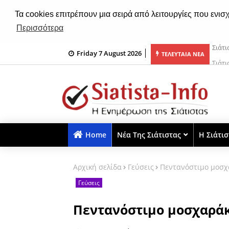
Τα cookies επιτρέπουν μια σειρά από λειτουργίες που ενισ
Περισσότερα
Friday 7 August 2026
ωκλησιού της Μεταμορφώσεως του Σωτήρος Χριστού (ηχητικό)
Σιάτ
ΤΕΛΕΥΤΑΙΑ ΝΕΑ
Home
Νέα Της Σιάτιστας
Η Σιάτι
Αρχική σελίδα
Γεύσεις
Πεντανόστιμο μοσχα
Γεύσεις
Πεντανόστιμο μοσχαράκ