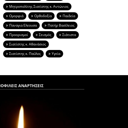
Μητροπολίτης Σιατίστης κ. Αντώνιος
Ομορφιά
Ορθοδοξία
Παιδεία
Παναγια Ελεουσα
Πατήρ Βασίλειος
Προορισμοί
Σεισμός
Σιάτιστα
Σιατίστης κ. Αθανάσιος
Σιατίστης κ. Παύλος
Υγεία
ΟΦΙΛΕΙΣ ΑΝΑΡΤΗΣΕΙΣ