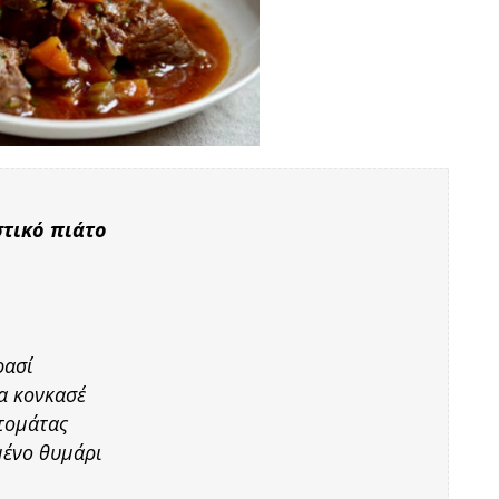
στικό πιάτο
ρασί
α κονκασέ
ντομάτας
μένο θυμάρι