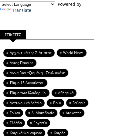
Powered by
Translate
ΕΤΙΚΕΤΕΣ
Aρχοντικά της Σιάτιστας
World News
Άγιος Παϊσιος
Άννα Γκουτζιαμάνη - Στυλιανάκη
Έθιμο 15 Αυγούστου
Έθιμο των Κλαδαριών
Αθλητικά
Αστυνομικό Δελτίο
Βοϊο
Γεύσεις
Γούνα
Δ. Μακεδονία
Διακοπές
Ελλάδα
Εργασία
Καιρικά Φαινόμενα
Καιρός