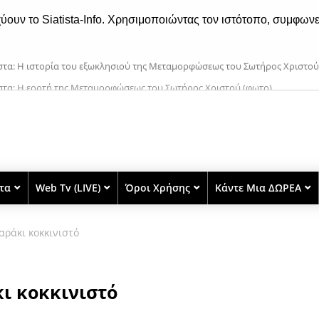
χύουν το Siatista-Info. Χρησιμοποιώντας τον ιστότοπο, συμφωνε
ιστα: Η εορτή της Μεταμορφώσεως του Σωτήρος Χριστού (φωτο)
στα
Web Tv (LIVE)
Όροι Χρήσης
Κάντε Μια ΔΩΡΕΑ
ράκι κοκκινιστό
ι κοκκινιστό