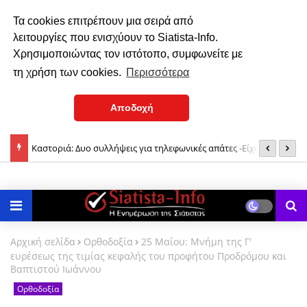
Τα cookies επιτρέπουν μια σειρά από
λειτουργίες που ενισχύουν το Siatista-Info.
Χρησιμοποιώντας τον ιστότοπο, συμφωνείτε με
τη χρήση των cookies.
Περισσότερα
Αποδοχή
Καστοριά: Δυο συλλήψεις για τηλεφωνικές απάτες -Είχαν το ρόλο
Σ
Με λαμπρότητα γιόρτασε τον Άγιο Νικάνορα η Σιάτιστα (φωτο-
του «εισπράκτορα» και του «τσιλιαδόρου»
βίντεο)
Αρχική σελίδα
Ορθοδοξία
25 Μαΐου: Μνήμη της Γ'
ευρέσεως της τιμίας κεφαλής του προφήτου Προδρόμου και
Βαπτιστού Ιωάννου
Ορθοδοξία