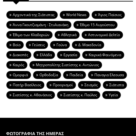
Aρχοντικά της Σιάτιστας
World News
Άγιος Παϊσιος
Άννα Γκουτζιαμάνη - Στυλιανάκη
Έθιμο 15 Αυγούστου
Έθιμο των Κλαδαριών
Αθλητικά
Αστυνομικό Δελτίο
Βοϊο
Γεύσεις
Γούνα
Δ. Μακεδονία
Διακοπές
Ελλάδα
Εργασία
Καιρικά Φαινόμενα
Καιρός
Μητροπολίτης Σιατίστης κ. Αντώνιος
Ομορφιά
Ορθοδοξία
Παιδεία
Παναγια Ελεουσα
Πατήρ Βασίλειος
Προορισμοί
Σεισμός
Σιάτιστα
Σιατίστης κ. Αθανάσιος
Σιατίστης κ. Παύλος
Υγεία
ΦΩΤΟΓΡΑΦΙΑ ΤΗΣ ΗΜΕΡΑΣ