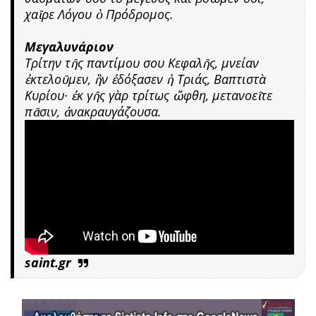
χαῖρε Λόγου ὁ Πρόδρομος.
Μεγαλυνάριον
Τρίτην τῆς παντίμου σου Κεφαλῆς, μνείαν
ἐκτελοῦμεν, ἣν ἐδόξασεν ἡ Τριάς, Βαπτιστὰ
Κυρίου· ἐκ γῆς γὰρ τρίτως ὤφθη, μετανοεῖτε
πᾶσιν, ἀνακραυγάζουσα.
saint.gr