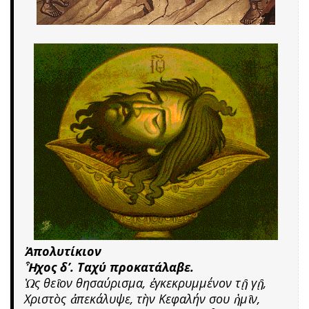
Ἀπολυτίκιον
Ἦχος δ’. Ταχύ προκατάλαβε.
Ὡς θεῖον θησαύρισμα, ἐγκεκρυμμένον τῇ γῇ,
Χριστὸς ἀπεκάλυψε, τὴν Κεφαλήν σου ἡμῖν,