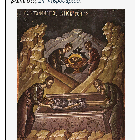
βλέπε στις
24 Φεβρουαρίου
.