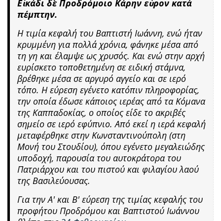
Εἰκάδι δὲ Προδρόμοιο Κάρην εὗρον κατὰ
πέμπτην.
Η τιμία κεφαλή του Βαπτιστή Ιωάννη, ενώ ήταν
κρυμμένη για πολλά χρόνια, φάνηκε μέσα από
τη γη και έλαμψε ως χρυσός. Και ενώ στην αρχή
ευρίσκετο τοποθετημένη σε ειδική στάμνα,
βρέθηκε μέσα σε αργυρό αγγείο και σε ιερό
τόπο. Η εύρεση εγένετο κατόπιν πληροφορίας,
την οποία έδωσε κάποιος ιερέας από τα Κόμανα
της Καππαδοκίας, ο οποίος είδε το ακριβές
σημείο σε ιερό εφύπνιο. Από εκεί η ιερά κεφαλή
μεταφέρθηκε στην Κωνσταντινούπολη (στη
Μονή του Στουδίου), όπου εγένετο μεγαλειώδης
υποδοχή, παρουσία του αυτοκράτορα του
Πατριάρχου και του πιστού και φιλαγίου λαού
της Βασιλεύουσας.
Για την Α' και Β' εύρεση της τιμίας κεφαλής του
προφήτου Προδρόμου και Βαπτιστού Ιωάννου