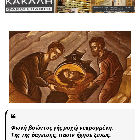
Φωνὴ βοῶντος γῆς μυχῷ κεκρυμμένη,
Τῆς γῆς ῥαγείσης, πᾶσιν ἤχησε ξένως.