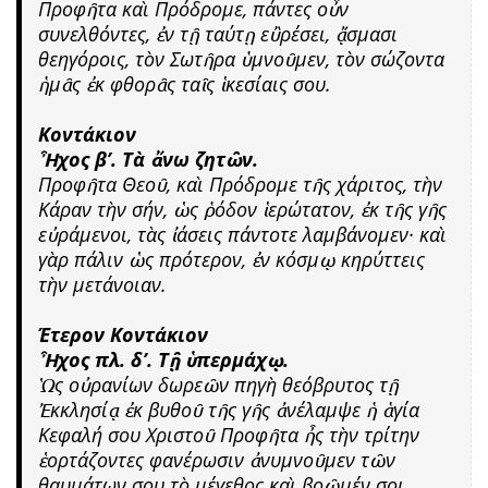
Προφῆτα καὶ Πρόδρομε, πάντες οὖν
συνελθόντες, ἐν τῇ ταύτῃ εὒρέσει, ᾄσμασι
θεηγόροις, τὸν Σωτῆρα ὑμνοῦμεν, τὸν σώζοντα
ἡμᾶς ἐκ φθορᾶς ταῖς ἱκεσίαις σου.
Κοντάκιον
Ἦχος β’. Τὰ ἄνω ζητῶν.
Προφῆτα Θεοῦ, καὶ Πρόδρομε τῆς χάριτος, τὴν
Κάραν τὴν σήν, ὡς ῥόδον ἱερώτατον, ἐκ τῆς γῆς
εὐράμενοι, τὰς ἰάσεις πάντοτε λαμβάνομεν· καὶ
γὰρ πάλιν ὡς πρότερον, ἐν κόσμῳ κηρύττεις
τὴν μετάνοιαν.
Έτερον Κοντάκιον
Ἦχος πλ. δ’. Τῇ ὑπερμάχῳ.
Ὡς οὐρανίων δωρεῶν πηγὴ θεόβρυτος τῇ
Ἐκκλησίᾳ ἐκ βυθοῦ τῆς γῆς ἀνέλαμψε ἡ ἁγία
Κεφαλή σου Χριστοῦ Προφῆτα ἦς τὴν τρίτην
ἑορτάζοντες φανέρωσιν ἀνυμνοῦμεν τῶν
θαυμάτων σου τὸ μέγεθος καὶ βοῶμέν σοι,