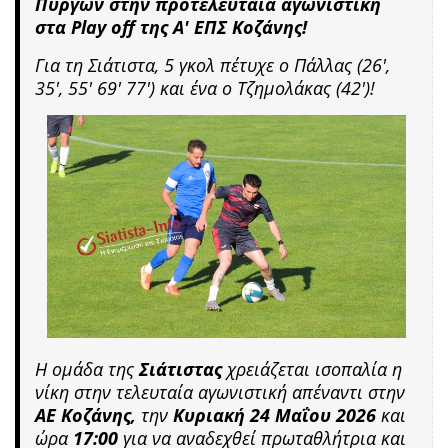
Πύργων στην προτελευταία αγωνιστική
στα
Play off της
Α' ΕΠΣ Κοζάνης!
Για τη Σιάτιστα, 5 γκολ πέτυχε ο Πάλλας (26',
35', 55' 69' 77') και ένα ο Τζημολάκας (42')!
Η ομάδα της
Σιάτιστας
χρειάζεται ισοπαλία η
νίκη στην τελευταία αγωνιστική απέναντι στην
ΑΕ Κοζάνης,
την
Κυριακή 24 Μαΐου 2026
και
ώρα
17:00
για να αναδεχθεί πρωταθλήτρια και