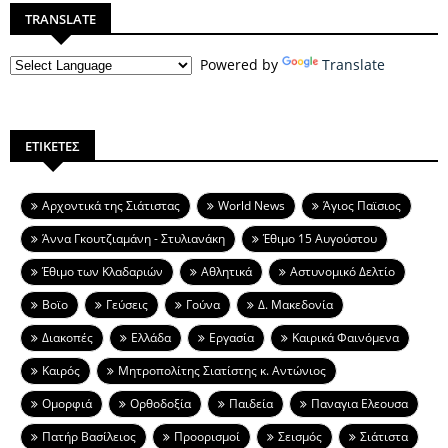
TRANSLATE
Powered by
Translate
ΕΤΙΚΕΤΕΣ
Aρχοντικά της Σιάτιστας
World News
Άγιος Παϊσιος
Άννα Γκουτζιαμάνη - Στυλιανάκη
Έθιμο 15 Αυγούστου
Έθιμο των Κλαδαριών
Αθλητικά
Αστυνομικό Δελτίο
Βοϊο
Γεύσεις
Γούνα
Δ. Μακεδονία
Διακοπές
Ελλάδα
Εργασία
Καιρικά Φαινόμενα
Καιρός
Μητροπολίτης Σιατίστης κ. Αντώνιος
Ομορφιά
Ορθοδοξία
Παιδεία
Παναγια Ελεουσα
Πατήρ Βασίλειος
Προορισμοί
Σεισμός
Σιάτιστα