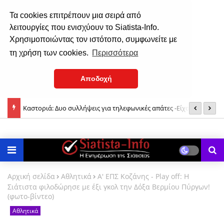
Τα cookies επιτρέπουν μια σειρά από
λειτουργίες που ενισχύουν το Siatista-Info.
Χρησιμοποιώντας τον ιστότοπο, συμφωνείτε με
τη χρήση των cookies.
Περισσότερα
Αποδοχή
Καστοριά: Δυο συλλήψεις για τηλεφωνικές απάτες -Είχαν το ρόλο
Σ
Με λαμπρότητα γιόρτασε τον Άγιο Νικάνορα η Σιάτιστα (φωτο-
του «εισπράκτορα» και του «τσιλιαδόρου»
βίντεο)
Αρχική σελίδα
Αθλητικά
Α' ΕΠΣ Κοζάνης - Play off: Η
Σιάτιστα φιλοδώρησε με έξι γκολ την Δόξα Βερμίου Πύργων!
(φωτο-βίντεο)
Αθλητικά