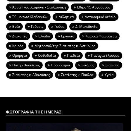
Άννα Γκουτζιαμάνη - Στυλιανάκη
Έθιμο 15 Αυγούστου
Έθιμο των Κλαδαριών
Αθλητικά
Αστυνομικό Δελτίο
Βοϊο
Γεύσεις
Γούνα
Δ. Μακεδονία
Διακοπές
Ελλάδα
Εργασία
Καιρικά Φαινόμενα
Καιρός
Μητροπολίτης Σιατίστης κ. Αντώνιος
Ομορφιά
Ορθοδοξία
Παιδεία
Παναγια Ελεουσα
Πατήρ Βασίλειος
Προορισμοί
Σεισμός
Σιάτιστα
Σιατίστης κ. Αθανάσιος
Σιατίστης κ. Παύλος
Υγεία
ΦΩΤΟΓΡΑΦΙΑ ΤΗΣ ΗΜΕΡΑΣ