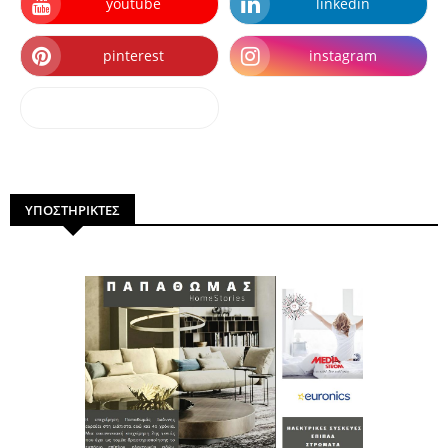
youtube
linkedin
pinterest
instagram
dailymotion
ΥΠΟΣΤΗΡΙΚΤΕΣ