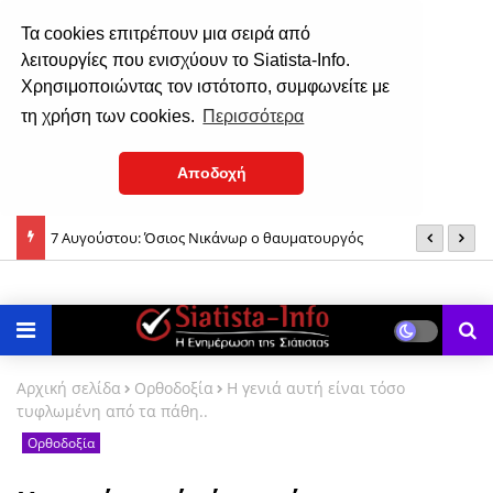
Τα cookies επιτρέπουν μια σειρά από
λειτουργίες που ενισχύουν το Siatista-Info.
Χρησιμοποιώντας τον ιστότοπο, συμφωνείτε με
τη χρήση των cookies.
Περισσότερα
Αποδοχή
7 Αυγούστου: Όσιος Nικάνωρ o θαυματoυργός
Σ
Σιάτιστα: Η ιστορία του εξωκλησιού της Μεταμορφώσεως του
(
Σωτήρος Χριστού (ηχητικό)
Αρχική σελίδα
Ορθοδοξία
Η γενιά αυτή είναι τόσο
τυφλωμένη από τα πάθη..
Ορθοδοξία