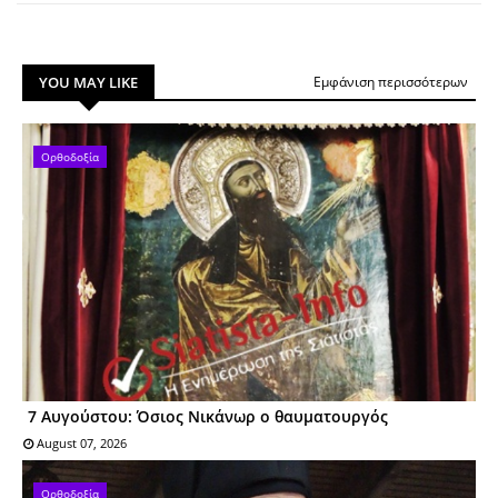
YOU MAY LIKE
Εμφάνιση περισσότερων
Ορθοδοξία
7 Αυγούστου: Όσιος Nικάνωρ o θαυματoυργός
August 07, 2026
Ορθοδοξία