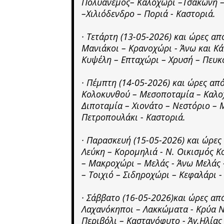
Πολυάνεμος– Καλοχώρι –Τσάκωνη –
–Χιλιόδενδρο – Ποριά - Καστοριά.
· Τετάρτη (13-05-2026) και ώρες α
Μανιάκοι – Κρανοχώρι - Άνω και Κά
Κυψέλη – Επταχώρι – Χρυσή – Πευκ
· Πέμπτη (14-05-2026) και ώρες α
Κολοκυνθού – Μεσοποταμία – Καλοχ
Διποταμία – Χιονάτο – Νεστόριο – 
Πετροπουλάκι - Καστοριά.
· Παρασκευή (15-05-2026) και ώρε
Λεύκη – Κορομηλιά - Ν. Οικισμός 
– Μακροχώρι – Μελάς - Άνω Μελάς 
– Τοιχιό – Σιδηροχώρι – Κεφαλάρι -
· Σάββατο (16-05-2026)και ώρες α
Λαχανόκηποι – Λακκώματα - Κρύα Ν
Περιβόλι – Καστανόφυτο - Άγ.Ηλίας