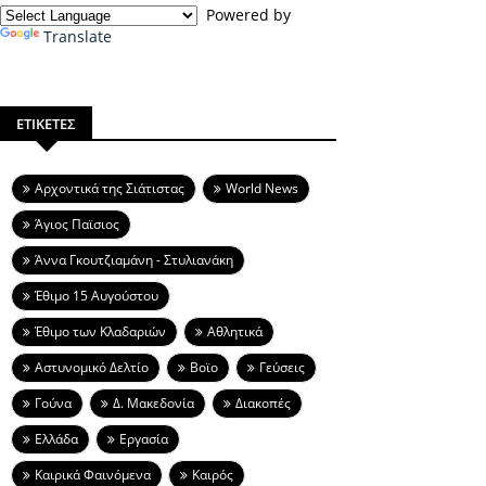
Powered by
Translate
ΕΤΙΚΕΤΕΣ
Aρχοντικά της Σιάτιστας
World News
Άγιος Παϊσιος
Άννα Γκουτζιαμάνη - Στυλιανάκη
Έθιμο 15 Αυγούστου
Έθιμο των Κλαδαριών
Αθλητικά
Αστυνομικό Δελτίο
Βοϊο
Γεύσεις
Γούνα
Δ. Μακεδονία
Διακοπές
Ελλάδα
Εργασία
Καιρικά Φαινόμενα
Καιρός