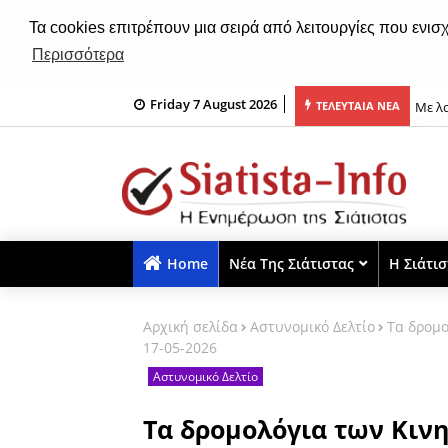
Τα cookies επιτρέπουν μια σειρά από λειτουργίες που ενισ
Περισσότερα
Friday 7 August 2026
α τηλεφωνικές απάτες -Είχαν το ρόλο του «εισπράκτορα» και του
Με λα
ΤΕΛΕΥΤΑΙΑ ΝΕΑ
Home
Νέα Της Σιάτιστας
Η Σιάτι
Αρχική σελίδα
Αστυνομικό Δελτίο
Tα δρομ
17-05-2026
Αστυνομικό Δελτίο
Tα δρομολόγια των Κι