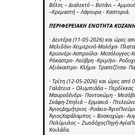
Βέλος – Διαλεκτό – Βοτάνι – Αμμο
–Κρεμαστή – Λάγουρα - Καστοριά.
ΠΕΡΙΦΕΡΕΙΑΚΗ ΕΝΟΤΗΤΑ ΚΟΖΑΝΗ
· Δευτέρα (11-05-2026) και ώρες 
Μελιδόνι-Χειμερινό-Μολόχα- Πλαταν
Κρυονέρι-Ασπρούλα- Μεσόλογγος-Χο
Ρόκαστρο- Λούβρη -Κριμήνι- Ροδοχ
Αξιόκαστρο- Κλήμα- Τραπεζίτσα- Π
· Τρίτη (12-05-2026) και ώρες από
Γαλάτεια – Ολυμπιάδα – Περδίκκας 
Μαυροδένδρι- Ποντοκώμη - Μεσόβο
Σκάφη-Σπηλιά – Ερμακιά - Πτελεών
ΆγιοςΔημήτριος -Ρυάκιο-ΆγιοΠνεύ
ΆγιοςΧαράλαμπος – Βοσκοχώρι- Αυγ
Πολύμυλος – ΖωοδόχοςΠηγή-ΑγίαΠα
Κοιλάδα.