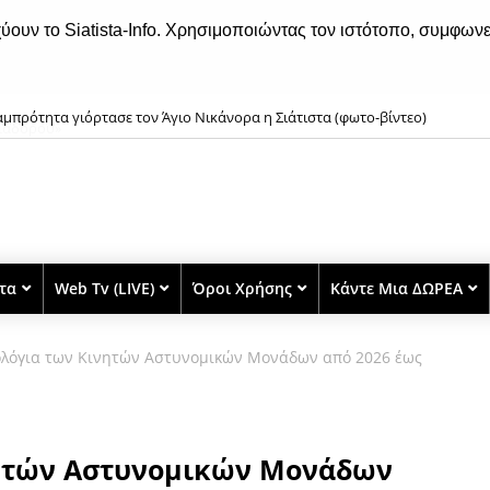
χύουν το Siatista-Info. Χρησιμοποιώντας τον ιστότοπο, συμφωνε
μπρότητα γιόρτασε τον Άγιο Νικάνορα η Σιάτιστα (φωτο-βίντεο)
στα
Web Tv (LIVE)
Όροι Χρήσης
Κάντε Μια ΔΩΡΕΑ
ολόγια των Κινητών Αστυνομικών Μονάδων από 2026 έως
νητών Αστυνομικών Μονάδων