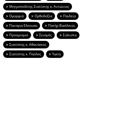
Μητροπολίτης Σιατίστης κ. Αντώνιος
Ομορφιά
Ορθοδοξία
Παιδεία
Παναγια Ελεουσα
Πατήρ Βασίλειος
Προορισμοί
Σεισμός
Σιάτιστα
Σιατίστης κ. Αθανάσιος
Σιατίστης κ. Παύλος
Υγεία