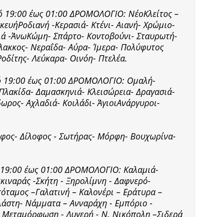
πό 19:00 έως 01:00 ΔΡΟΜΟΛΟΓΙΟ: ΝέοΚλείτος –
ευήΡοδιανή -Κερασιά- Κτένι- Αιανή- Χρώμιο-
ιά -ΆνωΚώμη- Σπάρτο- Κοντοβούνι- Σταυρωτή-
λακκος- Νεραΐδα- Αύρα- Ίμερα- Πολύφυτος
οδίτης- Λεύκαρα- Οινόη- Πτελέα.
πό 19:00 έως 01:00 ΔΡΟΜΟΛΟΓΙΟ: Ομαλή-
Πλακίδα- Δαμασκηνιά- Κλεισώρεια- Δραγασιά-
ωρος- Αχλαδιά- Κοιλάδι- ΆγιοιΑνάργυροι-
οφος- Δίλοφος - Σωτήρας- Μόρφη- Βουχωρίνα-
ς 19:00 έως 01:00 ΔΡΟΜΟΛΟΓΙΟ: Καλαμιά-
κιναράς -Σκήτη - Ξηρολίμνη - Δαφνερό-
ταμος –Γαλατινή – Καλονέρι – Εράτυρα –
λάστη- Νάμματα – Ανναράχη - Εμπόριο -
 Μεταμόρφωση - Λυγερή - N. Νικόπολη –Σιδερά