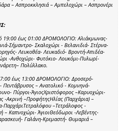
υδάρα – Ασπροκκλησιά – Αμπελοχώρι – Ασπρονέρι
Σ:
από 19:00 έως 01:00 ΔΡΟΜΟΛΟΓΙΟ: Αλιάκμωνας-
ιά-Σήμαντρο- Σκαλοχώρι - Βελανιδιά- Στέρνα-
ρηγός- Λευκοθέα- Λευκαδιό- Βροντή-Απιδέα-
ώρι -Ανθοχώρι- Φυτόκιο- Λουκόμι-Πυλωρί-
ανάρετη– Πολύλλακο.
 07:00 έως 13:00 ΔΡΟΜΟΛΟΓΙΟ: Δροσερό-
- Πεντάβρυσος – Ανατολικό - Κομνηνά-
υνο- Πύργοι-ΆγιοςΧριστόφορος –Καρυοχώρι-
ας -Ακρινή –ΠροφήτηςΗλίας (Παρχάρια) –
μα-ΠαρχάριΤετραλόφου –Τετράλοφος -
ή – Καπνοχώρι- ΆγιοιΘεόδωροι -Λεβέντης-
ρασκευή- Γαλάνη-Κρεμαστή- Θυμαριά –