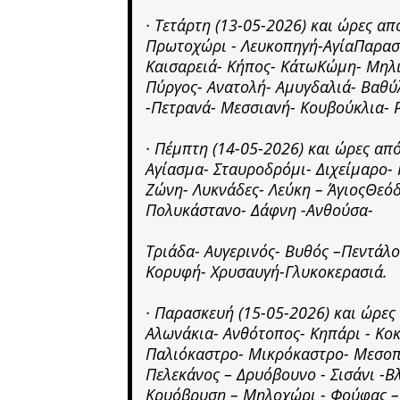
· Τετάρτη (13-05-2026) και ώρες α
Πρωτοχώρι - Λευκοπηγή-ΑγίαΠαρασκ
Καισαρειά- Κήπος- ΚάτωΚώμη- Μηλ
Πύργος- Ανατολή- Αμυγδαλιά- Βαθύ
-Πετρανά- Μεσσιανή- Κουβούκλια- Ρ
· Πέμπτη (14-05-2026) και ώρες α
Αγίασμα- Σταυροδρόμι- Διχείμαρο- 
Ζώνη- Λυκνάδες- Λεύκη – ΆγιοςΘεόδ
Πολυκάστανο- Δάφνη -Ανθούσα-
Τριάδα- Αυγερινός- Βυθός –Πεντάλ
Κορυφή- Χρυσαυγή-Γλυκοκερασιά.
· Παρασκευή (15-05-2026) και ώρε
Αλωνάκια- Ανθότοπος- Κηπάρι - Κοκ
Παλιόκαστρο- Μικρόκαστρο- Μεσοπό
Πελεκάνος – Δρυόβουνο - Σισάνι -Β
Κρυόβρυση – Μηλοχώρι - Φούφας –