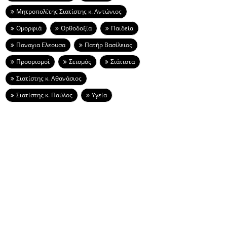
Μητροπολίτης Σιατίστης κ. Αντώνιος
Ομορφιά
Ορθοδοξία
Παιδεία
Παναγια Ελεουσα
Πατήρ Βασίλειος
Προορισμοί
Σεισμός
Σιάτιστα
Σιατίστης κ. Αθανάσιος
Σιατίστης κ. Παύλος
Υγεία