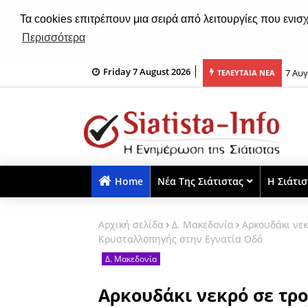
Τα cookies επιτρέπουν μια σειρά από λειτουργίες που ενισ
Περισσότερα
Friday 7 August 2026
αρασκευή 7 Αυγούστου
7 Αυ
ΤΕΛΕΥΤΑΙΑ ΝΕΑ
Home
Νέα Της Σιάτιστας
Η Σιάτι
Αρχική σελίδα
Δ. Μακεδονία
Aρκουδάκι νεκ
Κρυσταλλοπηγής στην Εγνατία Οδό
Δ. Μακεδονία
Aρκουδάκι νεκρό σε τρ