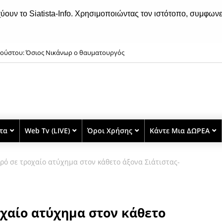
χύουν το Siatista-Info. Χρησιμοποιώντας τον ιστότοπο, συμφωνε
γούστου: Όσιος Nικάνωρ o θαυματoυργός
στα
Web Tv (LIVE)
Όροι Χρήσης
Κάντε Μια ΔΩΡΕΑ
ρό σε τροχαίο ατύχημα στον κάθετο άξονα Σιάτιστας-
οχαίο ατύχημα στον κάθετο