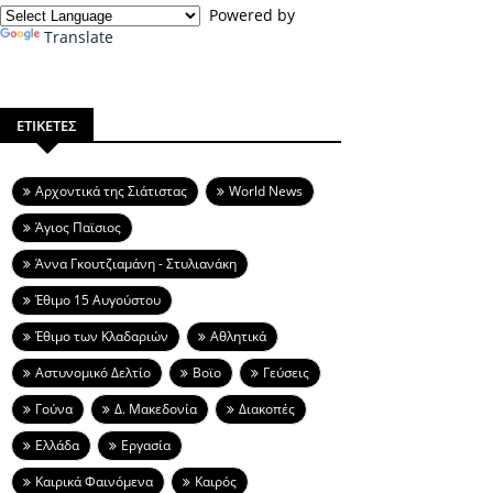
Powered by
Translate
ΕΤΙΚΕΤΕΣ
Aρχοντικά της Σιάτιστας
World News
Άγιος Παϊσιος
Άννα Γκουτζιαμάνη - Στυλιανάκη
Έθιμο 15 Αυγούστου
Έθιμο των Κλαδαριών
Αθλητικά
Αστυνομικό Δελτίο
Βοϊο
Γεύσεις
Γούνα
Δ. Μακεδονία
Διακοπές
Ελλάδα
Εργασία
Καιρικά Φαινόμενα
Καιρός