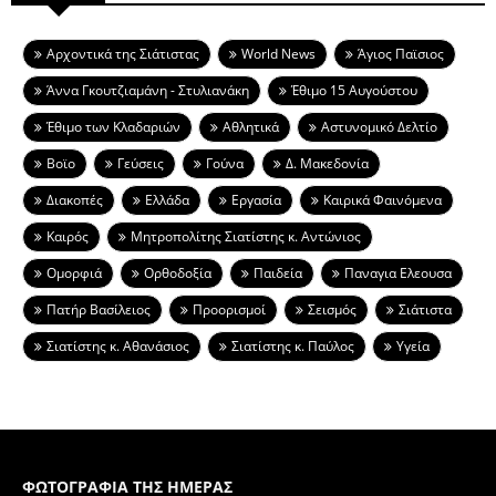
Aρχοντικά της Σιάτιστας
World News
Άγιος Παϊσιος
Άννα Γκουτζιαμάνη - Στυλιανάκη
Έθιμο 15 Αυγούστου
Έθιμο των Κλαδαριών
Αθλητικά
Αστυνομικό Δελτίο
Βοϊο
Γεύσεις
Γούνα
Δ. Μακεδονία
Διακοπές
Ελλάδα
Εργασία
Καιρικά Φαινόμενα
Καιρός
Μητροπολίτης Σιατίστης κ. Αντώνιος
Ομορφιά
Ορθοδοξία
Παιδεία
Παναγια Ελεουσα
Πατήρ Βασίλειος
Προορισμοί
Σεισμός
Σιάτιστα
Σιατίστης κ. Αθανάσιος
Σιατίστης κ. Παύλος
Υγεία
ΦΩΤΟΓΡΑΦΙΑ ΤΗΣ ΗΜΕΡΑΣ