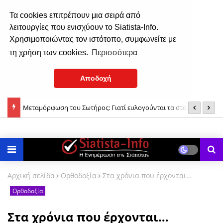
Τα cookies επιτρέπουν μια σειρά από
λειτουργίες που ενισχύουν το Siatista-Info.
Χρησιμοποιώντας τον ιστότοπο, συμφωνείτε με
τη χρήση των cookies.
Περισσότερα
Αποδοχή
ονή
Μεταμόρφωση του Σωτήρος: Γιατί ευλογούνται τα σταφύλια;
Τ
δ
Αρχική σελίδα
Ορθοδοξία
Στα χρόνια που έρχονται…
Ορθοδοξία
Στα χρόνια που έρχονται…