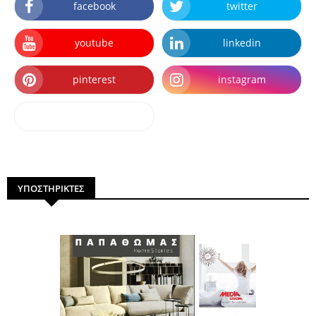
facebook
twitter
youtube
linkedin
pinterest
instagram
dailymotion
ΥΠΟΣΤΗΡΙΚΤΕΣ