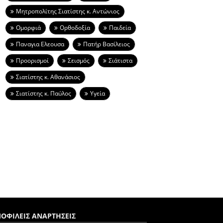
Μητροπολίτης Σιατίστης κ. Αντώνιος
Ομορφιά
Ορθοδοξία
Παιδεία
Παναγια Ελεουσα
Πατήρ Βασίλειος
Προορισμοί
Σεισμός
Σιάτιστα
Σιατίστης κ. Αθανάσιος
Σιατίστης κ. Παύλος
Υγεία
ΟΦΙΛΕΙΣ ΑΝΑΡΤΗΣΕΙΣ