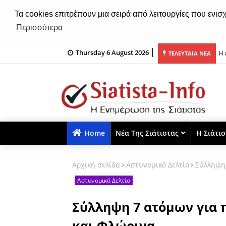
Τα cookies επιτρέπουν μια σειρά από λειτουργίες που ενισ
Περισσότερα
Thursday 6 August 2026
φώσεως του Σωτήρος στην Ιερά Μονή Δρυοβούνου (φωτο)
Με
ΤΕΛΕΥΤΑΙΑ ΝΕΑ
Home
Νέα Της Σιάτιστας
Η Σιάτι
Αρχική σελίδα
Αστυνομικό Δελτίο
Σύλληψη 
Αστυνομικό Δελτίο
Σύλληψη 7 ατόμων για 
και Φλώρινα