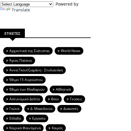
Powered by
Translate
ΕΤΙΚΕΤΕΣ
Aρχοντικά της Σιάτιστας
World News
Άγιος Παϊσιος
Άννα Γκουτζιαμάνη - Στυλιανάκη
Έθιμο 15 Αυγούστου
Έθιμο των Κλαδαριών
Αθλητικά
Αστυνομικό Δελτίο
Βοϊο
Γεύσεις
Γούνα
Δ. Μακεδονία
Διακοπές
Ελλάδα
Εργασία
Καιρικά Φαινόμενα
Καιρός