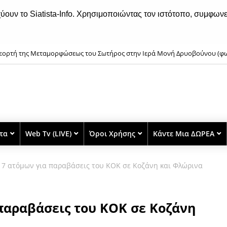
χύουν το Siatista-Info. Χρησιμοποιώντας τον ιστότοπο, συμφωνε
ταμόρφωση του Σωτήρος: Γιατί ευλογούνται τα σταφύλια;
στα
Web Tv (LIVE)
Όροι Χρήσης
Κάντε Μια ΔΩΡΕΑ
7 ατόμων για παραβάσεις του ΚΟΚ σε Κοζάνη και Φλώρινα
παραβάσεις του ΚΟΚ σε Κοζάνη