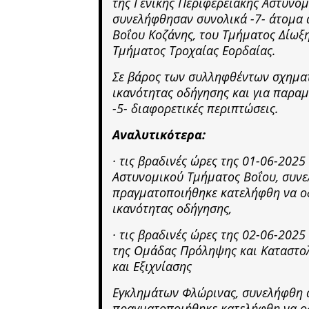
της Γενικής Περιφερειακής Αστυνομ
συνελήφθησαν συνολικά -7- άτομα
Βοΐου Κοζάνης, του Τμήματος Δίωξη
Τμήματος Τροχαίας Εορδαίας.
Σε βάρος των συλληφθέντων σχηματ
ικανότητας οδήγησης και για παραμ
-5- διαφορετικές περιπτώσεις.
Αναλυτικότερα:
· τις βραδινές ώρες της 01-06-2025
Αστυνομικού Τμήματος Βοΐου, συνε
πραγματοποιήθηκε κατελήφθη να οδ
ικανότητας οδήγησης,
· τις βραδινές ώρες της 02-06-202
της Ομάδας Πρόληψης και Καταστολ
και Εξιχνίασης
Εγκλημάτων Φλώρινας, συνελήφθη α
πραγματοποιήθηκε κατελήφθη να ο