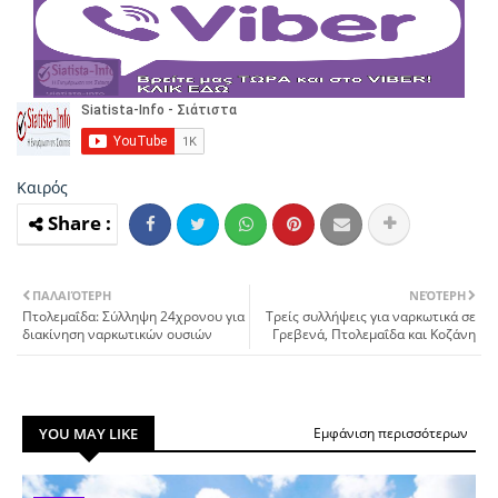
Καιρός
ΠΑΛΑΙΌΤΕΡΗ
ΝΕΌΤΕΡΗ
Πτολεμαΐδα: Σύλληψη 24χρονου για
Τρείς συλλήψεις για ναρκωτικά σε
διακίνηση ναρκωτικών ουσιών
Γρεβενά, Πτολεμαΐδα και Κοζάνη
YOU MAY LIKE
Εμφάνιση περισσότερων