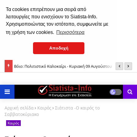
Τα cookies επιτρέπουν μια σειρά από
λειτουργίες που ενισχύουν το Siatista-Info.
Χρησιμοποιώντας τον ιστότοπο, συμφωνείτε με
τη χρήση των cookies.
Περισσότερα
Αποδοχή
αναγία;
Βόιο: Πολιτιστικό Καλοκαίρι - Κυριακή 09 Αυγούστου
Π
1
Αρχική σελίδα
Καιρός
Σιάτιστα -Ο καιρός το
Σαββατοκύριακο
Καιρός