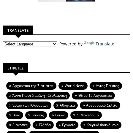
TRANSLATE
Powered by
Translate
ΕΤΙΚΕΤΕΣ
Aρχοντικά της Σιάτιστας
World News
Άγιος Παϊσιος
Άννα Γκουτζιαμάνη - Στυλιανάκη
Έθιμο 15 Αυγούστου
Έθιμο των Κλαδαριών
Αθλητικά
Αστυνομικό Δελτίο
Βοϊο
Γεύσεις
Γούνα
Δ. Μακεδονία
Διακοπές
Ελλάδα
Εργασία
Καιρικά Φαινόμενα