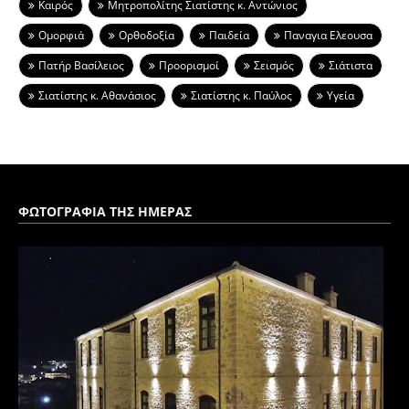
Καιρός
Μητροπολίτης Σιατίστης κ. Αντώνιος
Ομορφιά
Ορθοδοξία
Παιδεία
Παναγια Ελεουσα
Πατήρ Βασίλειος
Προορισμοί
Σεισμός
Σιάτιστα
Σιατίστης κ. Αθανάσιος
Σιατίστης κ. Παύλος
Υγεία
ΦΩΤΟΓΡΑΦΙΑ ΤΗΣ ΗΜΕΡΑΣ