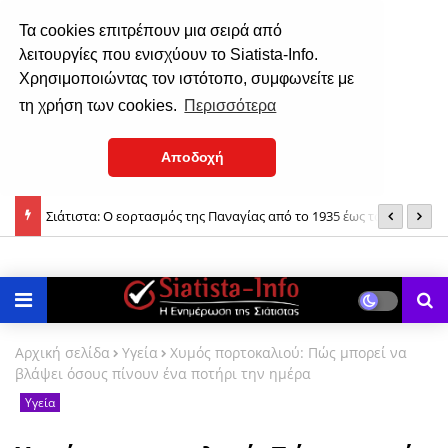
Τα cookies επιτρέπουν μια σειρά από
λειτουργίες που ενισχύουν το Siatista-Info.
Χρησιμοποιώντας τον ιστότοπο, συμφωνείτε με
τη χρήση των cookies.
Περισσότερα
Αποδοχή
της
Σιάτιστα: Ο εορτασμός της Παναγίας από το 1935 έως το 1937!
Δ
Αρχική σελίδα
Υγεία
Χυμός πορτοκαλιού: Πώς μπορεί να
βλάψει όσους πίνουν ένα ποτήρι την ημέρα
Υγεία