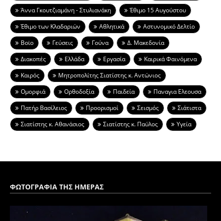
Άννα Γκουτζιαμάνη - Στυλιανάκη
Έθιμο 15 Αυγούστου
Έθιμο των Κλαδαριών
Αθλητικά
Αστυνομικό Δελτίο
Βοϊο
Γεύσεις
Γούνα
Δ. Μακεδονία
Διακοπές
Ελλάδα
Εργασία
Καιρικά Φαινόμενα
Καιρός
Μητροπολίτης Σιατίστης κ. Αντώνιος
Ομορφιά
Ορθοδοξία
Παιδεία
Παναγια Ελεουσα
Πατήρ Βασίλειος
Προορισμοί
Σεισμός
Σιάτιστα
Σιατίστης κ. Αθανάσιος
Σιατίστης κ. Παύλος
Υγεία
ΦΩΤΟΓΡΑΦΙΑ ΤΗΣ ΗΜΕΡΑΣ