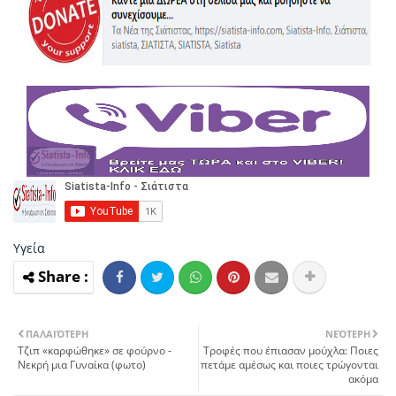
Υγεία
ΠΑΛΑΙΌΤΕΡΗ
ΝΕΌΤΕΡΗ
Τζιπ «καρφώθηκε» σε φούρνο -
Τροφές που έπιασαν μούχλα: Ποιες
Νεκρή μια Γυναίκα (φωτο)
πετάμε αμέσως και ποιες τρώγονται
ακόμα