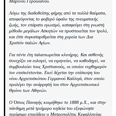
Μαρίνου Γερουλάνου.
Λόγω της διαδοθείσης φήμης από τα πολλά θαύματα,
αποφεύγοντας το φοβερό ύφαλο της πνευματικής
ζωής, τον επάρατο εγωισμό, καταφεύγει στη γνωστή
μέθοδο μεγάλων Ασκητών να προσποιείται τον τρελό,
και έτσι συγκαταριθμείται στη χορεία των Δια
Χριστόν σαλών Αγίων.
Για πέντε έτη ταλαιπωρείται κλινήρης. Και ασθενής
συνεχίζει να ευλογεί, να ειρηνεύει, να καθοδηγεί, να
συμβουλεύει τους Χριστιανούς, οι οποίοι νυχθημερόν
τον επισκέπτονται. Εκεί δέχεται την επίσκεψη του
νέου Αρχιεπισκόπου Γερμανού Καλλιγά, στον οποίο
προλέγει την ανάρρησή του στον Αρχιεπισκοπικό
Θρόνο των Αθηνών.
Ο Όσιος Παναγής κοιμήθηκε το 1888 μ.Χ., και στην
πάνδημη μετά τριήμερο κηδεία του εξεφώνησε
περίφημο επικήδειο ο Μητροπολίτης Κεφαλληνίας