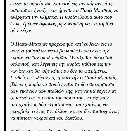
έκανε το σημείο του Σταυρού εις την πόρταν, ήτις
αυτομάτως ήνοιξε, και ήρχισεν ο Παπά-Μπασιάς να
ανέρχεται την κλίμακα. Η κυρία ιδούσα αυτό που
έγινε, έμεινεν άφωνος μη δυναμένη να εκστομίσει
ούτε λέξιν.
Ο Παπά-Μπασιάς προχώρησε κατ’ ευθείαν εις το
σαλόνι (ασφαλώς Θεία βουλήσει) ειπών εις την
κυρίαν να τον ακολουθήση. Ήνοιξε την θύρα του
σαλονιού, και λέγει εις την κυρία: κάθισε εις την
γωνίαν και θα ιδής κάτι που δεν το επερίμενες.
Σταθείς επ’ ολίγον εις προσευχήν ο Παπά-Μπασιάς,
βλέπει η κυρία να σηκώνονται τα δύο σκεπάσματα
των εικόνων των παιδιών της, και να κατέρχωνται
ζωντανά εις το μέσον του δωματίου, να εξάγουν
ταυτοχρόνως δύο περίστροφα, ταυτοχρόνως να
πυροβολή ο ένας τον άλλον, και οι δύο ταυτοχρόνως
να πίπτουν νεκροί επί του δαπέδου.