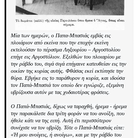
Μία των ημερών, ο Παπα-Μπασιάς εμβάς εις
πλοιάριον από εκείνα που την εποχήν εκείνη
εκτελούσαν το πέρασμα Ληξουρίου – Αργοστολίου
επήγε εις Αργοστόλιον. Εξελθών του πλοιαρίου με
την ράβδο του, σιγά σιγά επήγαινε κατευθείαν εις την
οικίαν της κυρίας αυτής. Φθάσας εκεί εκτύπησε την
θύρα. Εβγήκε εις το παράθυρον η κυρία, και ιδούσα
τον Παπά-Μπασιά τον οποίο δεν εγνώριζε, εξεμάνη
υβρίζουσα αυτόν με τας χυδαιοτέρας φράσεις.
Ο Παπά-Μπασιάς, δίχως να ταραχθή, ήρεμα - ήρεμα
την παρακάλεσε δια τρίτη φοράν να του ανοίξη, που
ήθελε κάτι να της ειπή. Αυτή έτι περισσότερον
συνέχισε να τον υβρίζη. Τότε ο Παπά-Μπασιάς είπε:
«Ή μου ανοίγεις, ή ανοίγω», και με την ράβδο του