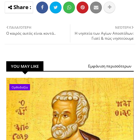
ΠΑΛΑΙΌΤΕΡΗ
ΝΕΌΤΕΡΗ
Ο καιρός αυτός είναι κοντά..
Η νηστεία των Αγίων Αποστόλων:
Γιατί & πώς νηστεύουμε
YOU MAY LIKE
Εμφάνιση περισσότερων
Ορθοδοξία