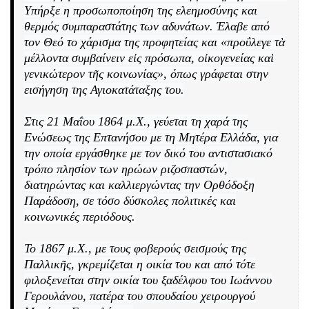
Υπήρξε η προσωποποίηση της ελεημοσύνης και
θερμός συμπαραστάτης των αδυνάτων. Έλαβε από
τον Θεό το χάρισμα της προφητείας και «προΰλεγε τὰ
μέλλοντα συμβαίνειν εἰς πρόσωπα, οἰκογενείας καὶ
γενικώτερον τῆς κοινωνίας», όπως γράφεται στην
εισήγηση της Αγιοκατάταξης του.
Στις 21 Μαΐου 1864 μ.Χ., γεύεται τη χαρά της
Ενώσεως της Επτανήσου με τη Μητέρα Ελλάδα, για
την οποία εργάσθηκε με τον δικό του αντιστασιακό
τρόπο πλησίον των ηρώων ριζοσπαστών,
διατηρώντας και καλλιεργώντας την Ορθόδοξη
Παράδοση, σε τόσο δύσκολες πολιτικές και
κοινωνικές περιόδους.
Το 1867 μ.Χ., με τους φοβερούς σεισμούς της
Παλλικῆς, γκρεμίζεται η οικία του και από τότε
φιλοξενείται στην οικία του ξαδέλφου του Ιωάννου
Γερουλάνου, πατέρα του σπουδαίου χειρουργού