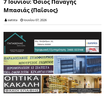
7 Ιουνίου: Όσιος Παναγής
Μπασιάς {Παΐσιος}
siatista
Ιουνίου 07, 2026