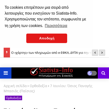
Τα cookies επιτρέπουν μια σειρά από
λειτουργίες που ενισχύουν το Siatista-Info.
Χρησιμοποιώντας τον ιστότοπο, συμφωνείτε με
τη χρήση των cookies.
Περισσότερα
Αποδοχή
ίοδο 10
9 Αυγούστου: Άγιος Ματθίας ο Απόστολος - Άγιος Ευθύμιος
«
Μητροπολίτης Ρόδου ο Ιερομάρτυρας
Π
Αρχική σελίδα
Ορθοδοξία
7 Ιουνίου: Όσιος Παναγής
Μπασιάς {Παΐσιος}
Ορθοδοξία