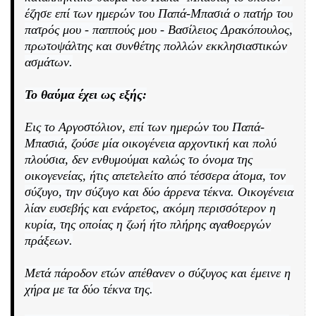
έζησε επί των ημερών του Παπά-Μπασιά ο πατήρ του
πατρός μου - παππούς μου - Βασίλειος Δρακόπουλος,
πρωτοψάλτης και συνθέτης πολλών εκκλησιαστικών
ασμάτων.
Το θαύμα έχει ως εξής:
Εις το Αργοστόλιον, επί των ημερών του Παπά-
Μπασιά, ζούσε μία οικογένεια αρχοντική και πολύ
πλούσια, δεν ενθυμούμαι καλώς το όνομα της
οικογενείας, ήτις απετελείτο από τέσσερα άτομα, τον
σύζυγο, την σύζυγο και δύο άρρενα τέκνα. Οικογένεια
λίαν ευσεβής και ενάρετος, ακόμη περισσότερον η
κυρία, της οποίας η ζωή ήτο πλήρης αγαθοεργών
πράξεων.
Μετά πάροδον ετών απέθανεν ο σύζυγος και έμεινε η
χήρα με τα δύο τέκνα της.