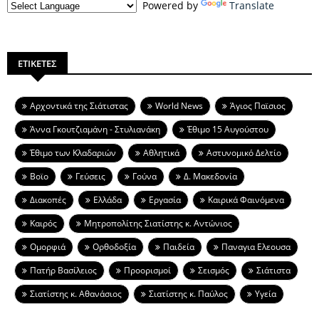
Powered by
Translate
ΕΤΙΚΕΤΕΣ
Aρχοντικά της Σιάτιστας
World News
Άγιος Παϊσιος
Άννα Γκουτζιαμάνη - Στυλιανάκη
Έθιμο 15 Αυγούστου
Έθιμο των Κλαδαριών
Αθλητικά
Αστυνομικό Δελτίο
Βοϊο
Γεύσεις
Γούνα
Δ. Μακεδονία
Διακοπές
Ελλάδα
Εργασία
Καιρικά Φαινόμενα
Καιρός
Μητροπολίτης Σιατίστης κ. Αντώνιος
Ομορφιά
Ορθοδοξία
Παιδεία
Παναγια Ελεουσα
Πατήρ Βασίλειος
Προορισμοί
Σεισμός
Σιάτιστα
Σιατίστης κ. Αθανάσιος
Σιατίστης κ. Παύλος
Υγεία