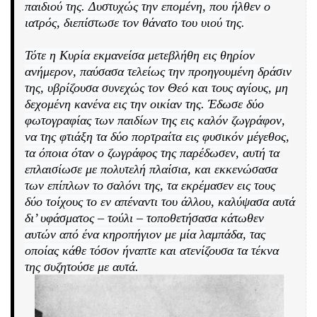
παιδιού της. Δυστυχώς την επομένη, που ήλθεν ο
ιατρός, διεπίστωσε τον θάνατο του υιού της.
Τότε η Κυρία εκμανείσα μετεβλήθη εις θηρίον
ανήμερον, παύσασα τελείως την προηγουμένη δράσιν
της, υβρίζουσα συνεχώς τον Θεό και τους αγίους, μη
δεχομένη κανένα εις την οικίαν της. Έδωσε δύο
φωτογραφίας των παιδίων της εις καλόν ζωγράφον,
να της φτιάξη τα δύο πορτραίτα εις φυσικόν μέγεθος,
τα όποια όταν ο ζωγράφος της παρέδωσεν, αυτή τα
επλαισίωσε με πολυτελή πλαίσια, και εκκενώσασα
των επίπλων το σαλόνι της, τα εκρέμασεν εις τους
δύο τοίχους το εν απέναντι του άλλου, καλύψασα αυτά
δι’ υφάσματος – τούλι – τοποθετήσασα κάτωθεν
αυτών από ένα κηροπήγιον με μία λαμπάδα, τας
οποίας κάθε τόσον ήναπτε και ατενίζουσα τα τέκνα
της συζητούσε με αυτά.