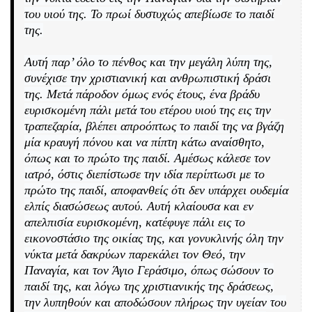
του υιού της. Το πρωί δυστυχώς απεβίωσε το παιδί
της.
Αυτή παρ’ όλο το πένθος και την μεγάλη λύπη της,
συνέχισε την χριστιανική και ανθρωπιστική δράσι
της. Μετά πάροδον όμως ενός έτους, ένα βράδυ
ευρισκομένη πάλι μετά του ετέρου υιού της εις την
τραπεζαρία, βλέπει απροόπτως το παιδί της να βγάζη
μία κραυγή πόνου και να πίπτη κάτω αναίσθητο,
όπως και το πρώτο της παιδί. Αμέσως κάλεσε τον
ιατρό, όστις διεπίστωσε την ιδία περίπτωσι με το
πρώτο της παιδί, αποφανθείς ότι δεν υπάρχει ουδεμία
ελπίς διασώσεως αυτού. Αυτή κλαίουσα και εν
απελπισία ευρισκομένη, κατέφυγε πάλι εις το
εικονοστάσιο της οικίας της, και γονυκλινής όλη την
νύκτα μετά δακρύων παρεκάλει τον Θεό, την
Παναγία, και τον Άγιο Γεράσιμο, όπως σώσουν το
παιδί της, και λόγω της χριστιανικής της δράσεως,
την λυπηθούν και αποδώσουν πλήρως την υγείαν του