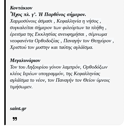
Κοντάκιον
Ἦχος πλ. γ’. Ἡ Παρθένος σήμερον.
Χαρμοσύνοις άσμασι , Κεφαλληνία η νήσος ,
συγκαλείται σήμερον των φιλεόρτων τα πλήθη ,
έρεισμα της Εκκλησίας ανευφημήσαι , σέμνωμα
νεοφανέντα Ορθοδοξίας , Παναγήν τον Θεηγόρον ,
Χριστού τον μυστην και ταύτης αγλάϊσμα.
Μεγαλυνάριον
Τον του Ληξουρίου γόνον λαμπρόν, Ορθοδόξων
κλέος Ιερέων υπογραμμόν, της Κεφαλληνίας
αγλάϊσμα το νέον, τον Παναγήν τον Θείον ύμνοις
τιμήσωμεν.
saint.gr