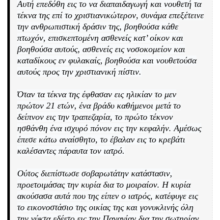
Αυτή επεδόθη εις το να διαπαιδαγωγή και νουθετή τα
τέκνα της επί το χριστιανικώτερον, συνάμα επεξέτεινε
την ανθρωπιστική δράσιν της, βοηθούσα κάθε
πτωχόν, επισκεπτομένη ασθενείς κατ’ οίκον και
βοηθούσα αυτούς, ασθενείς εις νοσοκομείον και
καταδίκους εν φυλακαίς, βοηθούσα και νουθετούσα
αυτούς προς την χριστιανική πίστιν.
Όταν τα τέκνα της έφθασαν εις ηλικίαν το μεν
πρώτον 21 ετών, ένα βράδυ καθήμενοι μετά το
δείπνον εις την τραπεζαρία, το πρώτο τέκνον
ησθάνθη ένα ισχυρό πόνον εις την κεφαλήν. Αμέσως
έπεσε κάτω αναίσθητο, το έβαλαν εις το κρεβάτι
καλέσαντες πάραυτα τον ιατρό.
Ούτος διεπίστωσε σοβαρωτάτην κατάστασιν,
προετοιμάσας την κυρία δια το μοιραίον. Η κυρία
ακούσασα αυτά που της είπεν ο ιατρός, κατέφυγε εις
το εικονοστάσιο της οικίας της και γονυκλινής όλη
την νύκτα εδέετο εις την Παναγίαν δια την σωτηρίαν