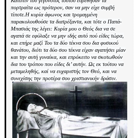
Κατόπιν του γεγονότος τούτου ευρέθησαν τα
πορτραίτα ως πρότερον, σαν να μην είχε συμβή
τίποτε.Η κυρία άφωνος και τρομαγμένη
παρακολουθούσε τα διατρέξαντα, και τότε ο Παπά-
Μπασιάς της λέγει: Κυρία μου ο Θεός δια να σε
αγαπά σε εφύλαξε να μην ιδής αυτό πού είδες τώρα,
και επήρε μαζί Του τα δύο τέκνα σου δια φυσικού
θανάτου, διότι τα δύο σου τέκνα είχαν αγαπήσει μίαν
και την αυτή γυναίκα, και επρόκειτο να σκοτωθούν
δια του τρόπου που είδες δι’ αυτήν. Ως εκ τούτου να
μεταμεληθής, καί να ευχαριστής τον Θεό, και να
συνεχίσης την προτέρα σου χριστιανικήν δράσιν.