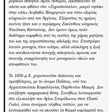
μεγάλου ασκητού Αγίου Ανθίμου, εγκαταλείπει τα
πάντα και φθάνει στο «Ξηροσκόπελο», μικρό νησάκι
στην κάτω Λειβαθώ Βλαχερνών και τόπο εξορίας
κληρικών από του Άγγλους. Εξόριστος τις ημέρες
εκείνες ήταν και ο περίφημος Ζακύνθιος κληρικός
Νικόλαος Καντούνης. Δεν έμεινε όμως πολύ
διάστημα καμφθείς από τις ικεσίες της χήρας μητέρας
του και της απροστάτευτης αδελφής του. Επιστρέφει
λοιπόν μοναχός στον κόσμο, αλλά ολόκληρη η ζωή
του αποδεικνύεται συνεχής ασκητικός αγώνας και
συνεπής επαγρύπνηση των μοναχικών ιδεών και
αποφάσεών του.
Το 1836 μ.Χ. χειροτονείται διάκονος και
πρεσβύτερος, με το όνομα Παΐσιος, υπό του
Αρχιεπισκόπου Κεφαλληνίας Παρθενίου Μακρή. Δεν
επεζήτησε εφημαριακή θέση. Συνήθως λειτουργούσε
στο εξωκκλήσι του Αγίου Σπυρίδωνος στον Πλατύ
Γιαλό, όπου συνέρρεε πλήθος πιστών, για να
λειτουργηθεί και να ακούσει τα θερμά κηρύγματά του.