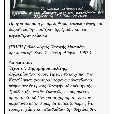
Πραγματικά αυτή μεταμεληθείσα, επεδόθη ψυχή και
σώματι εις την προτέραν της δράσιν και εις
μεγαλυτέραν κλίμακα».
(ΠΗΓΗ βιβλίο «Άγιος Παναγής Μπασιάς»,
πρωτοπρεσβ. Κων. Σ. Γκέλη. Αθήναι, 1987.)
Ἀπολυτίκιον
Ἦχος α’. Τῆς ἐρήμου πολίτης.
Ληξουρίου τὸν γόνον, Ἱερέων τὸ καύχημα, τῆς
Κεφαλληνίας φωστῆρα νεοφανῶς ἀνατείλαντα,
ὑψήσωμεν ἐν ὕμνοις Παναγήν, τὸν μύστην τῆς
Τριάδος τῆς σεπτῆς, ἐμφανῶς κεκοσμημένον
προφητικῶ τοῦ Πνεύματος χαρίσματι, διὸ τὸν
δοξάσαντα αὐτὸν λαμπρῶς ἀντιδοξάσωμεν, ἶνα
εὔρωμεν χάριν καὶ πταισμάτων τὴν συγχώρησιν.