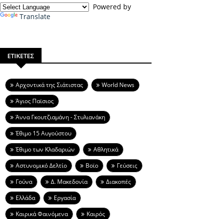
Powered by
Translate
ΕΤΙΚΕΤΕΣ
Aρχοντικά της Σιάτιστας
World News
Άγιος Παϊσιος
Άννα Γκουτζιαμάνη - Στυλιανάκη
Έθιμο 15 Αυγούστου
Έθιμο των Κλαδαριών
Αθλητικά
Αστυνομικό Δελτίο
Βοϊο
Γεύσεις
Γούνα
Δ. Μακεδονία
Διακοπές
Ελλάδα
Εργασία
Καιρικά Φαινόμενα
Καιρός