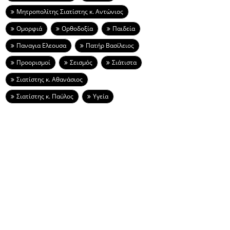
Μητροπολίτης Σιατίστης κ. Αντώνιος
Ομορφιά
Ορθοδοξία
Παιδεία
Παναγια Ελεουσα
Πατήρ Βασίλειος
Προορισμοί
Σεισμός
Σιάτιστα
Σιατίστης κ. Αθανάσιος
Σιατίστης κ. Παύλος
Υγεία