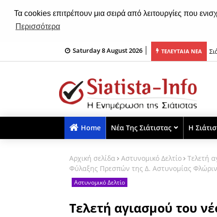
Τα cookies επιτρέπουν μια σειρά από λειτουργίες που ενισ
Περισσότερα
Saturday 8 August 2026
ιορτή λήξης «Το βιβλίο θησαυρός» (φωτο)
Σι
ΤΕΛΕΥΤΑΙΑ ΝΕΑ
Home
Νέα Της Σιάτιστας
Η Σιάτι
Αρχική σελίδα
Αστυνομικό Δελτίο
Τελετή α
Φύλαξης Πρεσπών της Δ. Αστυνομίας Φλώρι
Αστυνομικό Δελτίο
Τελετή αγιασμού του νέ