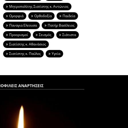
Μητροπολίτης Σιατίστης κ. Αντώνιος
Ομορφιά
Ορθοδοξία
Παιδεία
Παναγια Ελεουσα
Πατήρ Βασίλειος
Προορισμοί
Σεισμός
Σιάτιστα
Σιατίστης κ. Αθανάσιος
Σιατίστης κ. Παύλος
Υγεία
ΟΦΙΛΕΙΣ ΑΝΑΡΤΗΣΕΙΣ