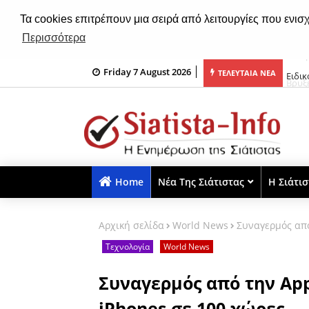
Τα cookies επιτρέπουν μια σειρά από λειτουργίες που ενισ
Περισσότερα
Friday 7 August 2026
μα» για τους «ασπρόμαυρους» και η πρόκριση περνάει από...
Ειδικ
ΤΕΛΕΥΤΑΙΑ ΝΕΑ
Home
Νέα Της Σιάτιστας
Η Σιάτι
Αρχική σελίδα
World News
Συναγερμός από
Τεχνολογία
World News
Συναγερμός από την App
iPhones σε 100 χώρες