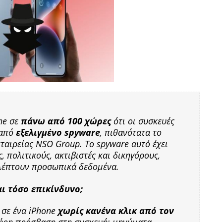
ne σε
πάνω από 100 χώρες
ότι οι συσκευές
 από
εξελιγμένο spyware
, πιθανότατα το
ταιρείας NSO Group. Το spyware αυτό έχει
 πολιτικούς, ακτιβιστές και δικηγόρους,
λέπτουν προσωπικά δεδομένα.
ναι τόσο επικίνδυνο;
 σε ένα iPhone
χωρίς κανένα κλικ από τον
πλήρη πρόσβαση στη συσκευή: μηνύματα,