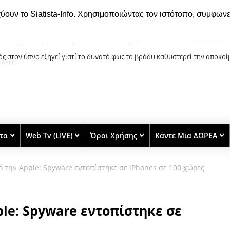
χύουν το Siatista-Info. Χρησιμοποιώντας τον ιστότοπο, συμφωνε
ός στον ύπνο εξηγεί γιατί το δυνατό φως το βράδυ καθυστερεί την αποκο
στα
Web Tv (LIVE)
Όροι Χρήσης
Κάντε Μια ΔΩΡΕΑ
 την Apple: Spyware εντοπίστηκε σε iPhones σε 100 χώρες
le: Spyware εντοπίστηκε σε