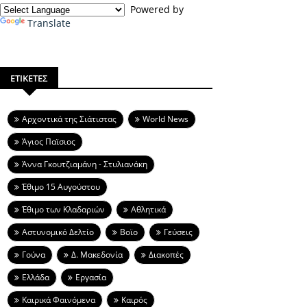
Powered by
Translate
ΕΤΙΚΕΤΕΣ
Aρχοντικά της Σιάτιστας
World News
Άγιος Παϊσιος
Άννα Γκουτζιαμάνη - Στυλιανάκη
Έθιμο 15 Αυγούστου
Έθιμο των Κλαδαριών
Αθλητικά
Αστυνομικό Δελτίο
Βοϊο
Γεύσεις
Γούνα
Δ. Μακεδονία
Διακοπές
Ελλάδα
Εργασία
Καιρικά Φαινόμενα
Καιρός