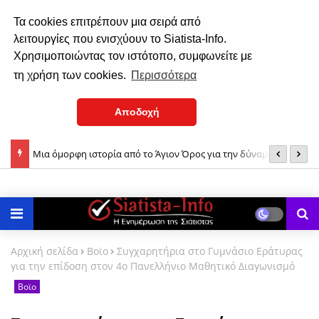
Τα cookies επιτρέπουν μια σειρά από
λειτουργίες που ενισχύουν το Siatista-Info.
Χρησιμοποιώντας τον ιστότοπο, συμφωνείτε με
τη χρήση των cookies.
Περισσότερα
Αποδοχή
ίου &
Μια όμορφη ιστορία από το Άγιον Όρος για την δύναμη της
Σ
ούστου
Παναγίας μας!
Αρχική σελίδα
Βοϊο
Συγχαρητήρια στο Γυμνάσιο Εράτυρας
για την επίδοση στον 4ο Πανελλήνιο Μαθητικό Διαγωνισμό
Βοϊο