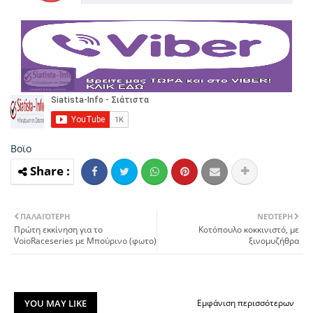
Βοϊο
ΠΑΛΑΙΌΤΕΡΗ
ΝΕΌΤΕΡΗ
Πρώτη εκκίνηση για το
Κοτόπουλο κοκκινιστό, με
VoioRaceseries με Μπούρινο (φωτο)
ξινομυζήθρα
YOU MAY LIKE
Εμφάνιση περισσότερων