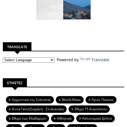
TRANSLATE
Powered by
Translate
ΕΤΙΚΕΤΕΣ
Aρχοντικά της Σιάτιστας
World News
Άγιος Παϊσιος
Άννα Γκουτζιαμάνη - Στυλιανάκη
Έθιμο 15 Αυγούστου
Έθιμο των Κλαδαριών
Αθλητικά
Αστυνομικό Δελτίο