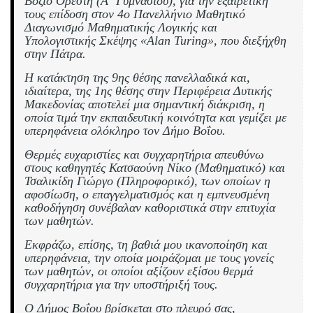
Βόζιο Ορέστη (Α΄ Γυμνασίου), για την εξαιρετική
τους επίδοση στον 4ο Πανελλήνιο Μαθητικό
Διαγωνισμό Μαθηματικής Λογικής και
Υπολογιστικής Σκέψης «Alan Turing», που διεξήχθη
στην Πάτρα.
Η κατάκτηση της 9ης θέσης πανελλαδικά και,
ιδιαίτερα, της 1ης θέσης στην Περιφέρεια Δυτικής
Μακεδονίας αποτελεί μια σημαντική διάκριση, η
οποία τιμά την εκπαιδευτική κοινότητα και γεμίζει με
υπερηφάνεια ολόκληρο τον Δήμο Βοΐου.
Θερμές ευχαριστίες και συγχαρητήρια απευθύνω
στους καθηγητές Κατσαούνη Νίκο (Μαθηματικό) και
Τσαλικίδη Γιώργο (Πληροφορικό), των οποίων η
αφοσίωση, ο επαγγελματισμός και η εμπνευσμένη
καθοδήγηση συνέβαλαν καθοριστικά στην επιτυχία
των μαθητών.
Εκφράζω, επίσης, τη βαθιά μου ικανοποίηση και
υπερηφάνεια, την οποία μοιράζομαι με τους γονείς
των μαθητών, οι οποίοι αξίζουν εξίσου θερμά
συγχαρητήρια για την υποστήριξή τους.
Ο Δήμος Βοΐου βρίσκεται στο πλευρό σας,