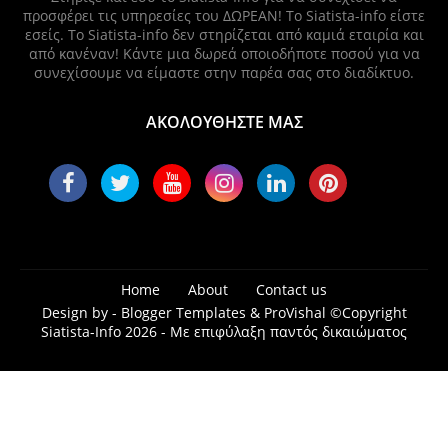
προσφέρει τις υπηρεσίες του ΔΩΡΕΑΝ! Το Siatista-info είστε
εσείς. Το Siatista-info δεν στηρίζεται από καμιά εταιρία και
από κανέναν! Κάντε μια δωρεά οποιοδήποτε ποσού για να
συνεχίσουμε να είμαστε στην παρέα σας στο διαδίκτυο.
ΑΚΟΛΟΥΘΗΣΤΕ ΜΑΣ
Home
About
Contact us
Design by -
Blogger Templates
&
ProVishal
©Copyright
Siatista-Info 2026 - Με επιφύλαξη παντός δικαιώματος