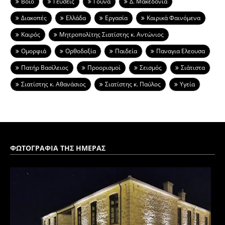
Βοϊο
Γεύσεις
Γούνα
Δ. Μακεδονία
Διακοπές
Ελλάδα
Εργασία
Καιρικά Φαινόμενα
Καιρός
Μητροπολίτης Σιατίστης κ. Αντώνιος
Ομορφιά
Ορθοδοξία
Παιδεία
Παναγια Ελεουσα
Πατήρ Βασίλειος
Προορισμοί
Σεισμός
Σιάτιστα
Σιατίστης κ. Αθανάσιος
Σιατίστης κ. Παύλος
Υγεία
ΦΩΤΟΓΡΑΦΙΑ ΤΗΣ ΗΜΕΡΑΣ