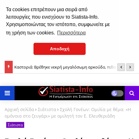
Τα cookies επιτρέπουν μια σειρά από
λειτουργίες που ενισχύουν το Siatista-Info.
Χρησιμοποιώντας τον ιστότοπο, συμφωνείτε με
τη χρήση των cookies.
Περισσότερα
Αποδοχή
Καστοριά: Βρέθηκε νεκρή μεγαλόσωμη αρκούδα, πιθανόν από
Α
πυροβολισμό
Αρχική σελίδα
Σιάτιστα
Σχολή Γονέων: Ομιλία με θέμα: «Η
ομόνοια στο ζευγάρι» με ομιλητή τον Ε. Ελευθεριάδη
Σιάτιστα