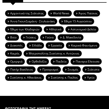
Aρχοντικά της Σιάτιστας
World News
Άγιος Παϊσιος
Άννα Γκουτζιαμάνη - Στυλιανάκη
Έθιμο 15 Αυγούστου
Έθιμο των Κλαδαριών
Αθλητικά
Αστυνομικό Δελτίο
Βοϊο
Γεύσεις
Γούνα
Δ. Μακεδονία
Διακοπές
Ελλάδα
Εργασία
Καιρικά Φαινόμενα
Καιρός
Μητροπολίτης Σιατίστης κ. Αντώνιος
Ομορφιά
Ορθοδοξία
Παιδεία
Παναγια Ελεουσα
Πατήρ Βασίλειος
Προορισμοί
Σεισμός
Σιάτιστα
Σιατίστης κ. Αθανάσιος
Σιατίστης κ. Παύλος
Υγεία
ΦΩΤΟΓΡΑΦΙΑ ΤΗΣ ΗΜΕΡΑΣ